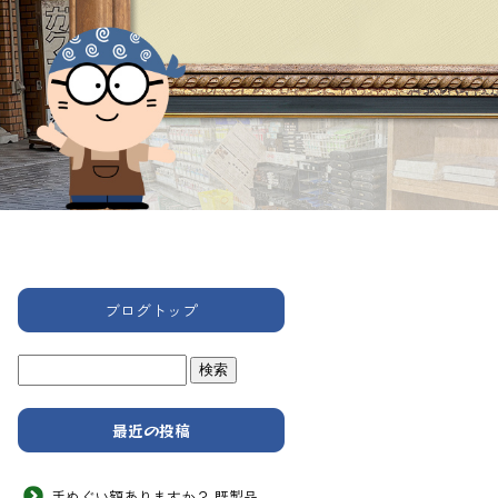
ブログトップ
最近の投稿
手ぬぐい額ありますか？ 既製品 次男画坊