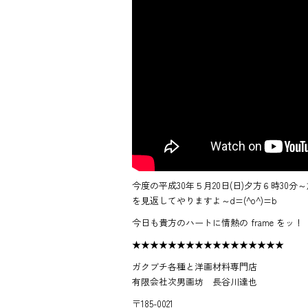
今度の平成30年５月20日(日)夕方６時3
を見返してやりますよ～d=(^o^)=b
今日も貴方のハートに情熱の frame をッ！
★★★★★★★★★★★★★★★★★
ガクブチ各種と洋画材料専門店
有限会社次男画坊 長谷川達也
〒185-0021