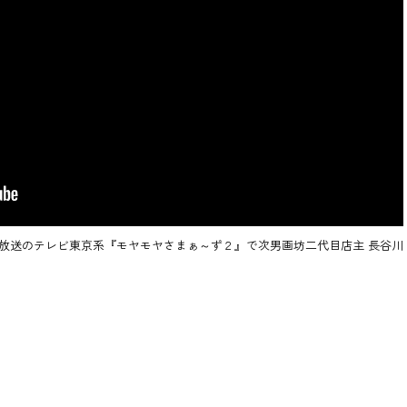
0分～放送のテレビ東京系『モヤモヤさまぁ～ず２』で次男画坊二代目店主 長谷川