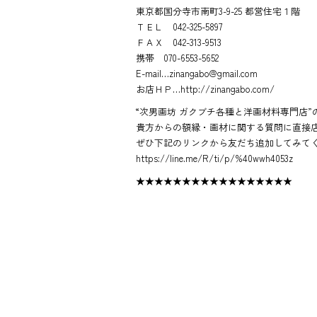
東京都国分寺市南町3-9-25 都営住宅１階
ＴＥＬ 042-325-5897
ＦＡＸ 042-313-9513
携帯 070-6553-5652
E-mail…zinangabo@gmail.com
お店ＨＰ…http://zinangabo.com/
“次男画坊 ガクブチ各種と洋画材料専門店”の
貴方からの額縁・画材に関する質問に直接
ぜひ下記のリンクから友だち追加してみて
https://line.me/R/ti/p/%40wwh4053z
★★★★★★★★★★★★★★★★★