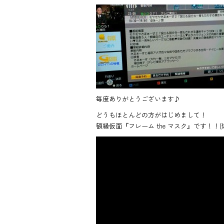
ac
ne
e
b
o
ok
毎度ありがとうございます♪
どうもほとんどの方がはじめまして！
額縁仮面『フレーム the マスク』です！！(