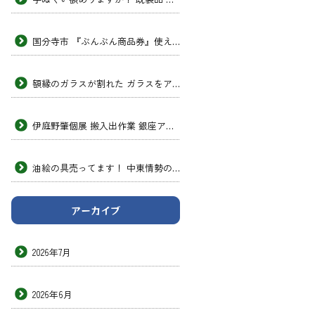
国分寺市 『ぶんぶん商品券』使えます！ 次男画坊
額縁のガラスが割れた ガラスをアクリルガラスに交換したい 透明のプラスチック 板みたいなヤツ 東京の額縁店
伊庭野肇個展 搬入出作業 銀座アートホール 次男画坊
油絵の具売ってます！ 中東情勢の影響 洋画材料専門店 次男画坊
アーカイブ
2026年7月
2026年6月