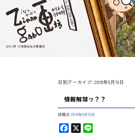
2018 5月 15|有限会社次男画坊
日別アーカイブ:
2018年5月15日
情報解禁ッ？？
投稿日
2018年5月15日
F
X
Li