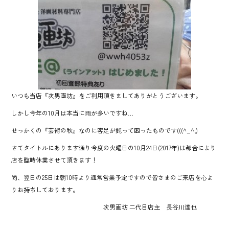
o
ok
いつも当店『次男画坊』をご利用頂きましてありがとうございます。
しかし今年の10月は本当に雨が多いですね…
せっかくの『芸術の秋』なのに客足が鈍って困ったものです(((^_^;)
さてタイトルにあります通り今度の火曜日の10月24日(2017年)は都合により
店を臨時休業させて頂きます！
尚、翌日の25日は朝10時より通常営業予定ですので皆さまのご来店を心よ
りお持ちしております。
次男画坊 二代目店主 長谷川達也