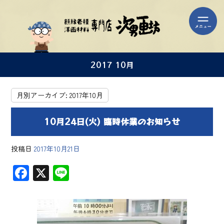
2017 10月
月別アーカイブ:
2017年10月
10月24日(火) 臨時休業のお知らせ
投稿日
2017年10月21日
F
X
Li
ac
ne
e
b