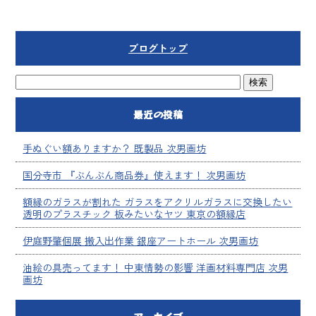
ブログトップ
最近の投稿
手ぬぐい額ありますか？ 既製品 次男画坊
国分寺市 『ぶんぶん商品券』使えます！ 次男画坊
額縁のガラスが割れた ガラスをアクリルガラスに交換したい
透明のプラスチック 板みたいなヤツ 東京の額縁店
伊庭野肇個展 搬入出作業 銀座アートホール 次男画坊
油絵の具売ってます！ 中東情勢の影響 洋画材料専門店 次男
画坊