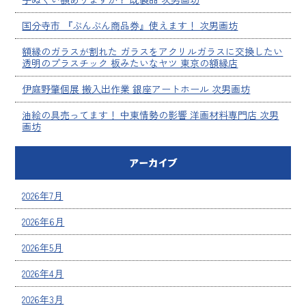
国分寺市 『ぶんぶん商品券』使えます！ 次男画坊
額縁のガラスが割れた ガラスをアクリルガラスに交換したい
透明のプラスチック 板みたいなヤツ 東京の額縁店
伊庭野肇個展 搬入出作業 銀座アートホール 次男画坊
油絵の具売ってます！ 中東情勢の影響 洋画材料専門店 次男
画坊
アーカイブ
2026年7月
2026年6月
2026年5月
2026年4月
2026年3月