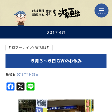
2017 4月
月別アーカイブ:
2017年4月
５月３～６日ＧＷのお休み
投稿日
2017年4月28日
F
X
Li
ac
ne
e
b