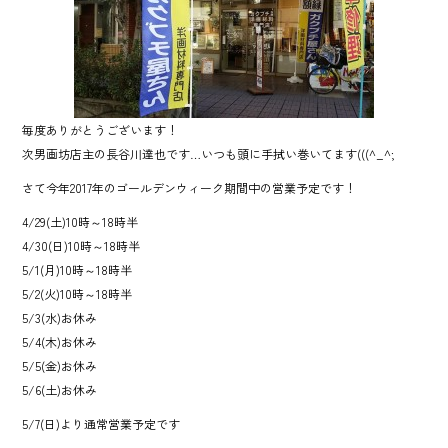
o
ok
毎度ありがとうございます！
次男画坊店主の長谷川達也です…いつも頭に手拭い巻いてます(((^_^;
さて今年2017年のゴールデンウィーク期間中の営業予定です！
4/29(土)10時～18時半
4/30(日)10時～18時半
5/1(月)10時～18時半
5/2(火)10時～18時半
5/3(水)お休み
5/4(木)お休み
5/5(金)お休み
5/6(土)お休み
5/7(日)より通常営業予定です