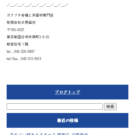
／＿／＿／＿／＿／＿／＿／＿／＿／
ガクブチ各種と洋画材専門店
有限会社次男画坊
〒185-0021
東京都国分寺市南町3-9-25
都営住宅１階
tel…042-325-5897
tel/fax…042-313-9513
ブログトップ
最近の投稿
手ぬぐい額ありますか？ 既製品 次男画坊