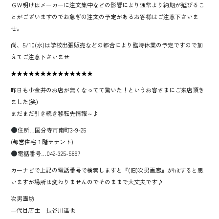
ＧＷ明けはメーカーに注文集中などの影響により通常より納期が延びるこ
とがございますのでお急ぎの注文の予定があるお客様はご注意下さいま
せ。
尚、5/10(水)は学校出張販売などの都合により臨時休業の予定ですので加
えてご注意下さいませ
★★★★★★★★★★★★★★
昨日も小金井のお店が無くなってて驚いた！というお客さまにご来店頂き
ました(笑)
まだまだ引き続き移転先情報～♪
住所…国分寺市南町3-9-25
(都営住宅１階テナント)
電話番号…042-325-5897
カーナビで上記の電話番号で検索しますと『(旧)次男画廊』がhitすると思
いますが場所は変わりませんのでそのままで大丈夫です♪
次男画坊
二代目店主 長谷川達也