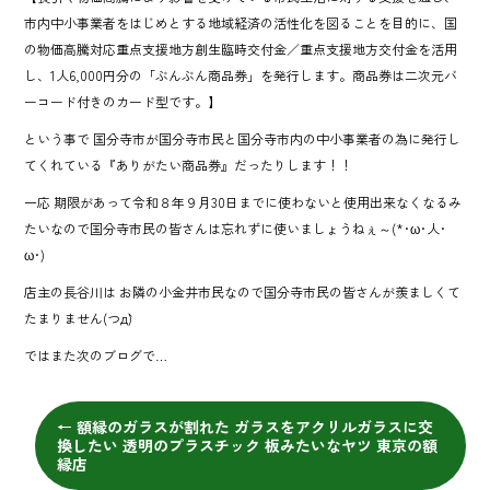
市内中小事業者をはじめとする地域経済の活性化を図ることを目的に、国
の物価高騰対応重点支援地方創生臨時交付金／重点支援地方交付金を活用
し、1人6,000円分の「ぶんぶん商品券」を発行します。商品券は二次元バ
ーコード付きのカード型です。】
という事で 国分寺市が国分寺市民と国分寺市内の中小事業者の為に発行し
てくれている『ありがたい商品券』だったりします！！
一応 期限があって令和８年９月30日までに使わないと使用出来なくなるみ
たいなので国分寺市民の皆さんは忘れずに使いましょうねぇ～(*･ω･人･
ω･)
店主の長谷川は お隣の小金井市民なので国分寺市民の皆さんが羨ましくて
たまりません(つд`)
ではまた次のブログで…
←
額縁のガラスが割れた ガラスをアクリルガラスに交
換したい 透明のプラスチック 板みたいなヤツ 東京の額
縁店