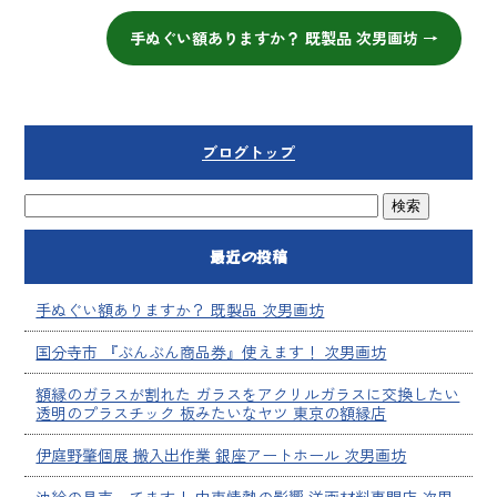
手ぬぐい額ありますか？ 既製品 次男画坊
→
ブログトップ
最近の投稿
手ぬぐい額ありますか？ 既製品 次男画坊
国分寺市 『ぶんぶん商品券』使えます！ 次男画坊
額縁のガラスが割れた ガラスをアクリルガラスに交換したい
透明のプラスチック 板みたいなヤツ 東京の額縁店
伊庭野肇個展 搬入出作業 銀座アートホール 次男画坊