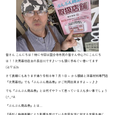
b
o
ok
皆さん こんにちは！特に今回は国分寺市民の皆さん中心?!にこんにち
は！！次男画坊店主の長谷川です♪いつも頭に手ぬぐい巻いてます
(≧∇≦)b
さて表題にもあります通り令和８年７月１日～ から額縁と洋画材料専門店
『次男画坊』でも『ぶんぶん商品券』がご利用出来ますよ～ッ♪♪
でも『ぶんぶん商品券』とは何ぞや？って思っている人も多い事でしょう
(;^_^A
『ぶんぶん商品券』とは…
【長引く物価高騰により影響を受けている市民生活に対する支援を通じ、