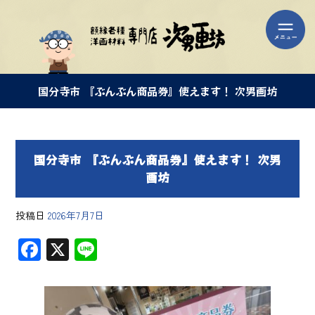
国分寺市 『ぶんぶん商品券』使えます！ 次男画坊
国分寺市 『ぶんぶん商品券』使えます！ 次男
画坊
投稿日
2026年7月7日
F
X
Li
ac
ne
e