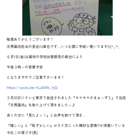
o
ok
毎度ありがとうございます！
次男画坊店主の長谷川達也です…いつも頭に手拭い巻いてます(((^_^;
６月1日(金)は画材の学校出張販売の都合により
午後３時～の営業予定
となりますのでご注意下さいませ！
https://youtu.be/hLa54Ye_hjQ
５月20日にテレビ東京で放送されました『モヤモヤさまぁ～ず２』で当店
『次男画坊』を取り上げて頂きました～♪
多くの方に『見たよッ！』とお声を掛けて頂き…
『嬉しい』と『恥ずかしい』が入り交じった微妙な感情?!が渦巻いている
今日この頃です(笑)