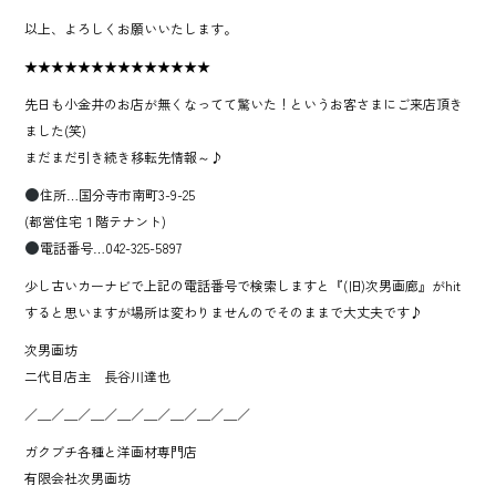
以上、よろしくお願いいたします。
★★★★★★★★★★★★★★
先日も小金井のお店が無くなってて驚いた！というお客さまにご来店頂き
ました(笑)
まだまだ引き続き移転先情報～♪
住所…国分寺市南町3-9-25
(都営住宅１階テナント)
電話番号…042-325-5897
少し古いカーナビで上記の電話番号で検索しますと『(旧)次男画廊』がhit
すると思いますが場所は変わりませんのでそのままで大丈夫です♪
次男画坊
二代目店主 長谷川達也
／＿／＿／＿／＿／＿／＿／＿／＿／
ガクブチ各種と洋画材専門店
有限会社次男画坊