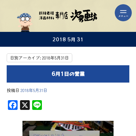
2018 5月 31
日別アーカイブ:
2018年5月31日
6月1日の営業
投稿日
2018年5月31日
F
X
Li
ac
ne
e
b