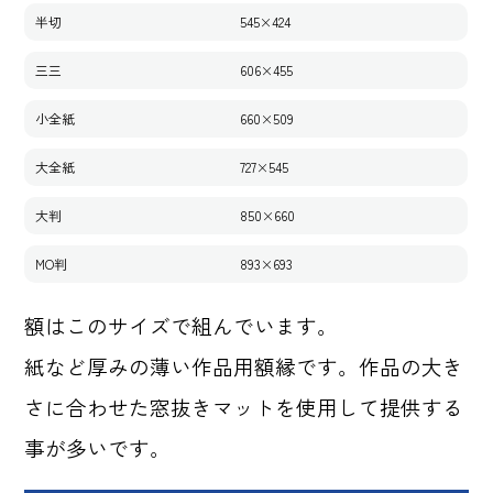
半切
545×424
三三
606×455
小全紙
660×509
大全紙
727×545
大判
850×660
MO判
893×693
額はこのサイズで組んでいます。
紙など厚みの薄い作品用額縁です。作品の大き
さに合わせた窓抜きマットを使用して提供する
事が多いです。