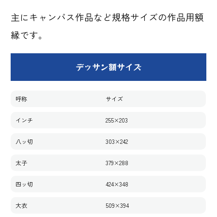
主にキャンバス作品など規格サイズの作品用額
縁です。
デッサン額サイズ
呼称
サイズ
インチ
255×203
八ッ切
303×242
太子
379×288
四ッ切
424×348
大衣
509×394