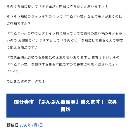
そのうち頭に巻いて『次男画坊』店頭に立ちたいと思いますッ！！
そうそう額縁のジャンル?! の１つに『手ぬぐい額』なんてモノがあるのは
ご存知ですか？
『手ぬぐい』の中にはデザイン的に凝っていて芸術性の高い柄のモノも多
いので お部屋のインテリアとして『手ぬぐい』を額装して飾るなんて需要
に応える商品です♪
『次男画坊』店頭でも既製品のお取り扱いありますし 貴方オリジナルの
『手ぬぐい額』を製作する事も可能ですので是非ご相談くださいねぇ～
(*^-^*)
ではまた次のブログで！
国分寺市 『ぶんぶん商品券』使えます！ 次男
画坊
投稿日
2026年7月7日