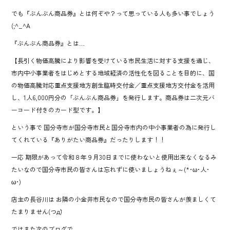
でも『ぶんぶん商品券』とは何ぞや？って思っている人も多い事でしょう
(;^_^A
『ぶんぶん商品券』とは…
【長引く物価高騰により影響を受けている市民生活に対する支援を通じ、
市内中小事業者をはじめとする地域経済の活性化を図ることを目的に、国
の物価高騰対応重点支援地方創生臨時交付金／重点支援地方交付金を活用
し、1人6,000円分の「ぶんぶん商品券」を発行します。商品券は二次元バ
ーコード付きのカード型です。】
という事で 国分寺市が国分寺市民と国分寺市内の中小事業者の為に発行し
てくれている『ありがたい商品券』だったりします！！
一応 期限があって令和８年９月30日までに使わないと使用出来なくなるみ
たいなので国分寺市民の皆さんは忘れずに使いましょうねぇ～(*･ω･人･
ω･)
店主の長谷川は お隣の小金井市民なので国分寺市民の皆さんが羨ましくて
たまりません(つд`)
ではまた次のブログで…