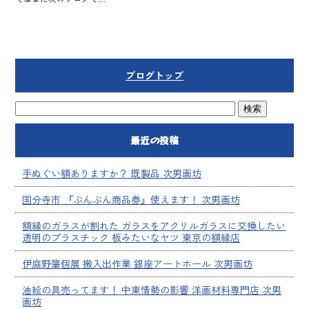
ブログトップ
最近の投稿
手ぬぐい額ありますか？ 既製品 次男画坊
国分寺市 『ぶんぶん商品券』使えます！ 次男画坊
額縁のガラスが割れた ガラスをアクリルガラスに交換したい
透明のプラスチック 板みたいなヤツ 東京の額縁店
伊庭野肇個展 搬入出作業 銀座アートホール 次男画坊
油絵の具売ってます！ 中東情勢の影響 洋画材料専門店 次男
画坊