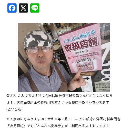
F
X
Li
ac
ne
e
b
o
ok
皆さん こんにちは！特に今回は国分寺市民の皆さん中心?!にこんにち
は！！次男画坊店主の長谷川です♪いつも頭に手ぬぐい巻いてます
(≧∇≦)b
さて表題にもあります通り令和８年７月１日～ から額縁と洋画材料専門店
『次男画坊』でも『ぶんぶん商品券』がご利用出来ますよ～ッ♪♪