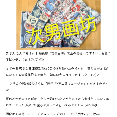
o
ok
皆さん こんにちはッ！ 額縁屋『次男画坊』店主の長谷川です♪いつも頭に
手拭い巻いてます(≧∇≦)b
さて先日 店を２日連続(7/19と20)で休み頂いたのですが… 妻の母がお世話
になってる介護施設まで妻と一緒に面会に行ってきました～ (´▽`)ノ
…で その介護施設の近くに『藤子･F･不二雄ミュージアム』があるのです
が
夏休みが始まったばかりだし予約取れないかと思ったら意外とすんなり取
れてしまった(笑)ので 童心に戻って?! 行ってみました～ (≧∇≦)b
画像はその時にミュージアムショップでGETした『手拭い』３枚ww