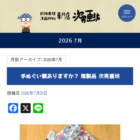
2026 7月
月別アーカイブ:
2026年7月
手ぬぐい額ありますか？ 既製品 次男画坊
投稿日
2026年7月22日
F
X
Li
ac
ne
e
b