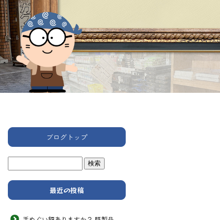
ブログトップ
最近の投稿
手ぬぐい額ありますか？ 既製品 次男画坊