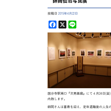
師岡仙治写真展
投稿日
2015年4月22日
F
X
Li
ac
ne
e
b
o
ok
国分寺駅南口『次男画廊』にて４月24日(金
内致します。
師岡さんは喜寿を迎え、定年退職後の人生