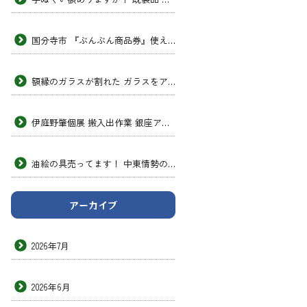
国分寺市 『ぶんぶん商品券』使えます！ 次男画坊
額縁のガラスが割れた ガラスをアクリルガラスに交換したい 透明のプラスチック 板みたいなヤツ 東京の額縁店
伊庭野肇個展 搬入出作業 銀座アートホール 次男画坊
油絵の具売ってます！ 中東情勢の影響 洋画材料専門店 次男画坊
アーカイブ
2026年7月
2026年6月