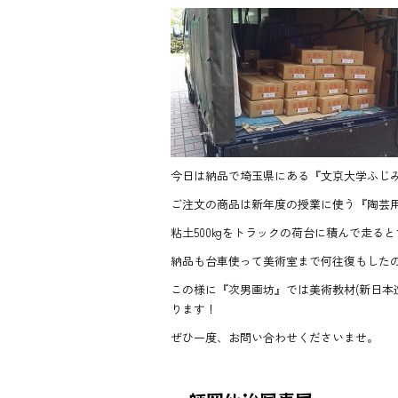
ac
ne
e
b
o
ok
今日は納品で埼玉県にある『文京大学ふじ
ご注文の商品は新年度の授業に使う『陶芸用粘土
粘土500kgをトラックの荷台に積んで走る
納品も台車使って美術室まで何往復もしたの
この様に『次男画坊』では美術教材(新日本
ります！
ぜひ一度、お問い合わせくださいませ。