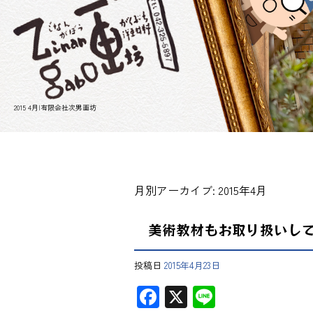
2015 4月|有限会社次男画坊
月別アーカイブ:
2015年4月
美術教材もお取り扱いし
投稿日
2015年4月23日
F
X
Li