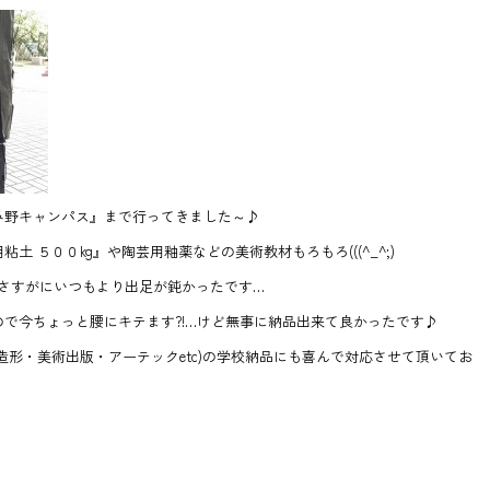
み野キャンパス』まで行ってきました～♪
 ５００kg』や陶芸用釉薬などの美術教材もろもろ(((^_^;)
とさすがにいつもより出足が鈍かったです…
で今ちょっと腰にキテます?!…けど無事に納品出来て良かったです♪
造形・美術出版・アーテックetc)の学校納品にも喜んで対応させて頂いてお