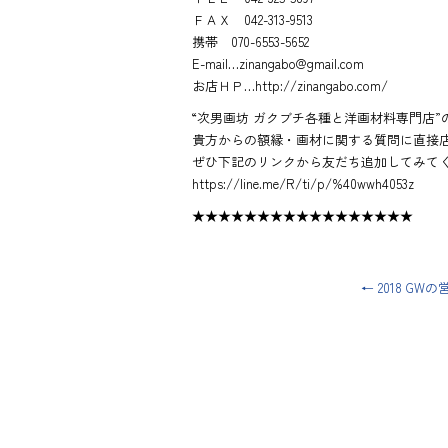
ＦＡＸ 042-313-9513
携帯 070-6553-5652
E-mail…zinangabo@gmail.com
お店ＨＰ…http://zinangabo.com/
“次男画坊 ガクブチ各種と洋画材料専門店”の
貴方からの額縁・画材に関する質問に直接
ぜひ下記のリンクから友だち追加してみて
https://line.me/R/ti/p/%40wwh4053z
★★★★★★★★★★★★★★★★★
←
2018 GW