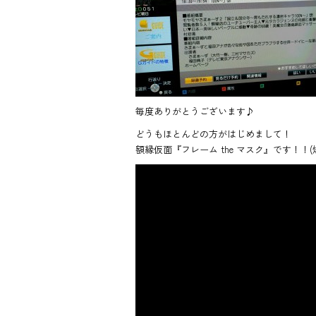
e
b
o
ok
毎度ありがとうございます♪
どうもほとんどの方がはじめまして！
額縁仮面『フレーム the マスク』です！！(