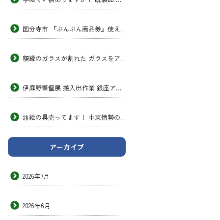
国分寺市 『ぶんぶん商品券』使えます！ 次男画坊
額縁のガラスが割れた ガラスをアクリルガラスに交換したい 透明のプラスチック 板みたいなヤツ 東京の額縁店
伊庭野肇個展 搬入出作業 銀座アートホール 次男画坊
油絵の具売ってます！ 中東情勢の影響 洋画材料専門店 次男画坊
アーカイブ
2026年7月
2026年6月