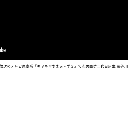
0分～放送のテレビ東京系『モヤモヤさまぁ～ず２』で次男画坊二代目店主 長谷川