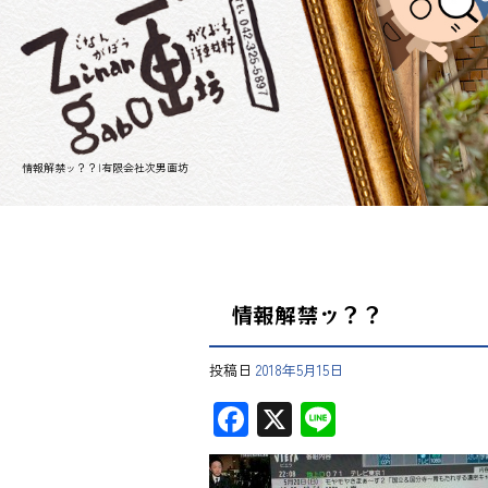
情報解禁ッ？？|有限会社次男画坊
情報解禁ッ？？
投稿日
2018年5月15日
F
X
Li
ac
ne