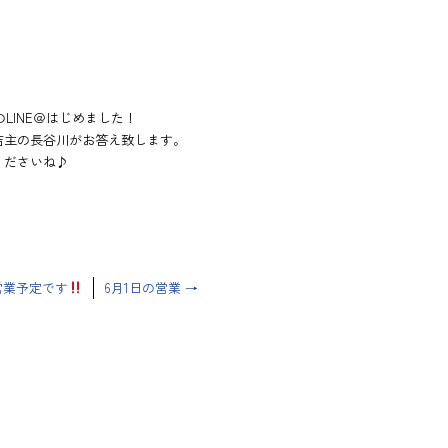
LINE＠はじめました！
店主の長谷川がお答え致します。
くださいね♪
の営業予定です
6月1日の営業
→