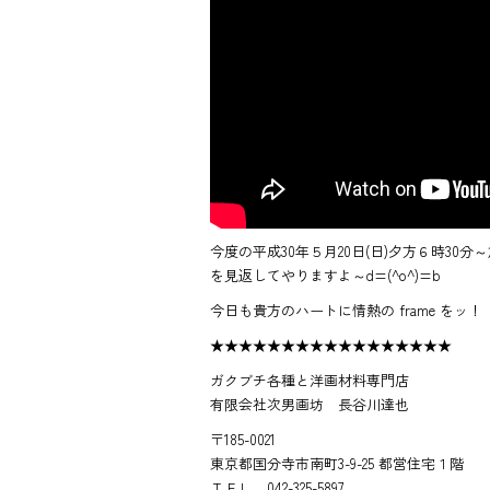
今度の平成30年５月20日(日)夕方６時3
を見返してやりますよ～d=(^o^)=b
今日も貴方のハートに情熱の frame をッ！
★★★★★★★★★★★★★★★★★
ガクブチ各種と洋画材料専門店
有限会社次男画坊 長谷川達也
〒185-0021
東京都国分寺市南町3-9-25 都営住宅１階
ＴＥＬ 042-325-5897