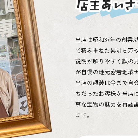
当店は昭和37年の創業
で積み重ねた累計６万
説明が解りやすく顔の
が自慢の地元密着地域
当店の額装は今まで自
ちだったお客様が当店
事な宝物の魅力を再認
ます。