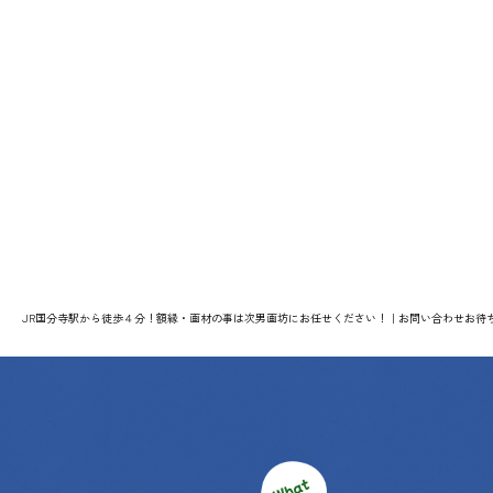
JR国分寺駅から徒歩４分！額縁・画材の事は次男画坊にお任せください！｜お問い合わせお待