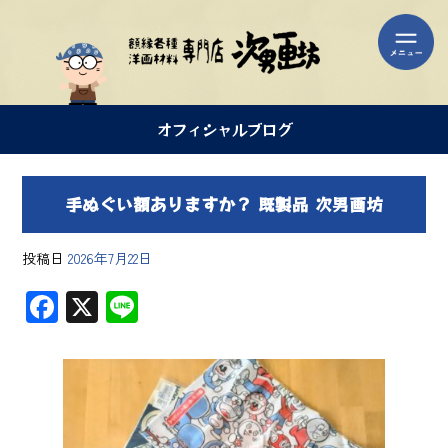
オフィシャルブログ
手ぬぐい額ありますか？ 既製品 次男画坊
投稿日
2026年7月22日
F
X
Li
ac
ne
e
b
o