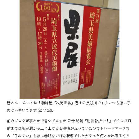
e
b
o
ok
皆さん こんにちは！額縁屋『次男画坊』店主の長谷川です♪いつも頭に手
ぬぐい巻いてます (≧∇≦)b
前のブログ記事とかで書いてますが 只今 絶賛『肋骨骨折中！』で２～３日
前までは腕が肩から上に上げると激痛が走っていたのでトレードマーク?!
の『手ぬぐい』も頭に巻けない様な状態でしたがやっと何とか出来るくら