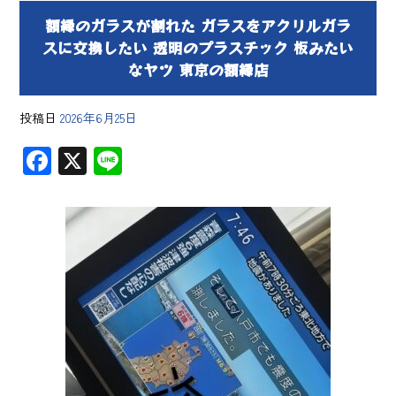
額縁のガラスが割れた ガラスをアクリルガラ
スに交換したい 透明のプラスチック 板みたい
なヤツ 東京の額縁店
投稿日
2026年6月25日
F
X
Li
ac
ne
e
b
o
ok