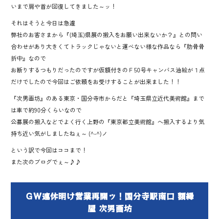
いまで肩や首が回復してきました～ッ！
それはそうと今日は急遽
弊社のお客さまから『(埼玉)県展の搬入をお願い出来ないか？』との問い
合わせがあり大きくてトラックじゃないと運べない様な作品なら『肋骨骨
折中』なので
お断りするつもりだったのですが仮額付きのＦ50号キャンバス油絵が１点
だけでしたので今回はご依頼をお受けすることが出来ました！！
『次男画坊』のある東京・国分寺市からだと『埼玉県立近代美術館』まで
は車で約90分くらいなので
公募展の搬入などでよく行く上野の『東京都立美術館』へ搬入するより気
持ち近い気がしましたねぇ～ (^-^)ノ
という訳で今回はココまで！
また次のブログでぇ～♪♪
ＧＷ連休明け営業再開ッ！国分寺駅南口 額縁
屋 次男画坊