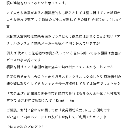
頃に連絡を取ってみたいと思ってます。
さて大きな地震があると額縁屋的な心配?! としては壁に掛けていた絵画が
大きな揺れで落下して 額縁のガラスが割れて その破片で怪我をしてしまう
事
東日本大震災後は額縁表面のガラスはそう簡単には割れることが無い『ア
クリルガラス』に額縁メーカーも徐々に切り替えていますが
例えば 代々のご先祖様の写真が入っている昔から飾ってある額縁は表面が
ガラスの事が殆どですし
額縁を掛けている裏側の紐が痛んで切れ掛かっているかもしれません
防災の観点からも今のうちからガラスをアクリルに交換したり 額縁裏側の
紐や壁に取り付けてあるフックを今一度点検してみては如何でしょうか？
『次男画坊』所在地の国分寺市近隣市であればもちろんお手伝いも可能で
すので お気軽にご相談くださいね m(_ _)m
ご相談、お問い合わせに関しては『次男画坊公式LINE』が便利です！
ぜひ当ＨＰ内のバナーからお友だち登録してご利用ください♪♪
ではまた次のブログで！！