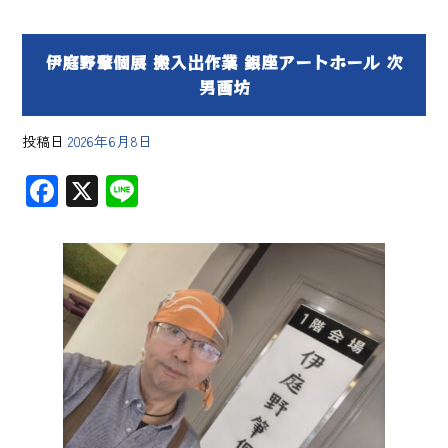
伊庭野肇個展 搬入出作業 銀座アートホール 次
男画坊
投稿日
2026年6月8日
F
X
Li
ac
ne
e
b
o
ok