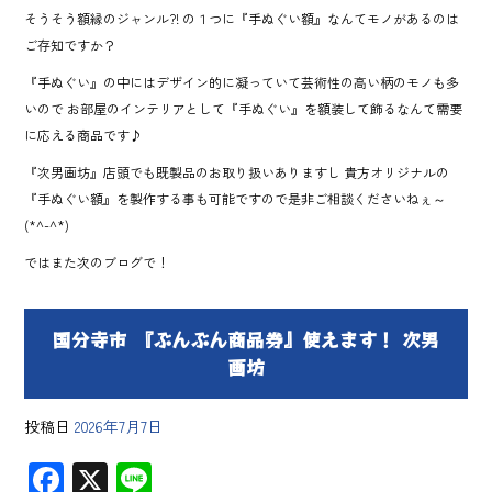
そうそう額縁のジャンル?! の１つに『手ぬぐい額』なんてモノがあるのは
ご存知ですか？
『手ぬぐい』の中にはデザイン的に凝っていて芸術性の高い柄のモノも多
いので お部屋のインテリアとして『手ぬぐい』を額装して飾るなんて需要
に応える商品です♪
『次男画坊』店頭でも既製品のお取り扱いありますし 貴方オリジナルの
『手ぬぐい額』を製作する事も可能ですので是非ご相談くださいねぇ～
(*^-^*)
ではまた次のブログで！
国分寺市 『ぶんぶん商品券』使えます！ 次男
画坊
投稿日
2026年7月7日
F
X
Li