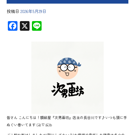
投稿日
2026年5月29日
F
X
Li
ac
ne
e
b
o
ok
皆さん こんにちは！額縁屋『次男画坊』店主の長谷川です♪いつも頭に手
ぬぐい巻いてます (≧∇≦)b
ご心配お掛けしましたが(別にしてない？)お蔭様で骨折した鎖骨は多少の