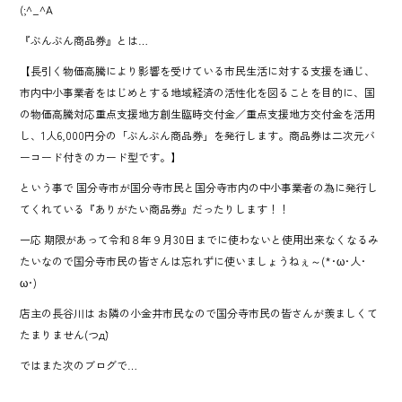
(;^_^A
『ぶんぶん商品券』とは…
【長引く物価高騰により影響を受けている市民生活に対する支援を通じ、
市内中小事業者をはじめとする地域経済の活性化を図ることを目的に、国
の物価高騰対応重点支援地方創生臨時交付金／重点支援地方交付金を活用
し、1人6,000円分の「ぶんぶん商品券」を発行します。商品券は二次元バ
ーコード付きのカード型です。】
という事で 国分寺市が国分寺市民と国分寺市内の中小事業者の為に発行し
てくれている『ありがたい商品券』だったりします！！
一応 期限があって令和８年９月30日までに使わないと使用出来なくなるみ
たいなので国分寺市民の皆さんは忘れずに使いましょうねぇ～(*･ω･人･
ω･)
店主の長谷川は お隣の小金井市民なので国分寺市民の皆さんが羨ましくて
たまりません(つд`)
ではまた次のブログで…