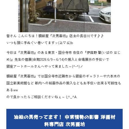
皆さん こんにちは！額縁屋『次男画坊』店主の長谷川です♪♪
いつも頭に手ぬぐい巻いてますッ(≧∇≦)b
今日は『次男画坊』のある東京・国分寺市 在住の『伊庭野 肇(いばの はじ
め)』先生の個展(会期2026 6/9～6/14)の搬入と会場展示の手伝いで
銀座アートホールさんへやって来ました～(^-^)ノ
額縁屋『次男画坊』では国分寺市近隣市から銀座のギャラリーや六本木の
国立新美術館など 都内への絵画作品の搬入などもお手伝い出来る可能性も
あるww
ので良かったらご相談くださいねぇ～ (;^_^A
油絵の具売ってます！ 中東情勢の影響 洋画材
料専門店 次男画坊