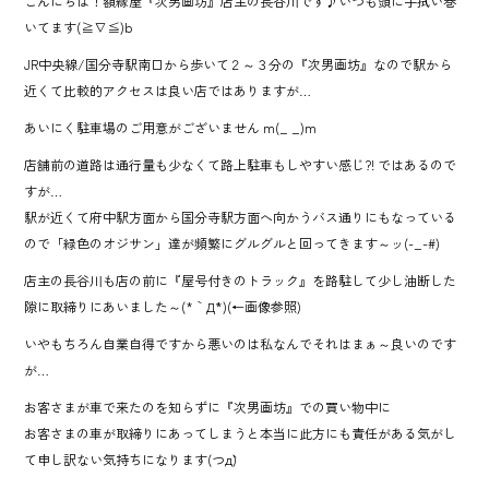
こんにちは！額縁屋『次男画坊』店主の長谷川です♪いつも頭に手拭い巻
いてます(≧∇≦)b
JR中央線/国分寺駅南口から歩いて２～３分の『次男画坊』なので駅から
近くて比較的アクセスは良い店ではありますが…
あいにく駐車場のご用意がございません m(_ _)m
店舗前の道路は通行量も少なくて路上駐車もしやすい感じ?! ではあるので
すが…
駅が近くて府中駅方面から国分寺駅方面へ向かうバス通りにもなっている
ので「緑色のオジサン」達が頻繁にグルグルと回ってきます～ッ(-_-#)
店主の長谷川も店の前に『屋号付きのトラック』を路駐して少し油断した
隙に取締りにあいました～(*｀Д´*)(←画像参照)
いやもちろん自業自得ですから悪いのは私なんでそれはまぁ～良いのです
が…
お客さまが車で来たのを知らずに『次男画坊』での買い物中に
お客さまの車が取締りにあってしまうと本当に此方にも責任がある気がし
て申し訳ない気持ちになります(つд`)