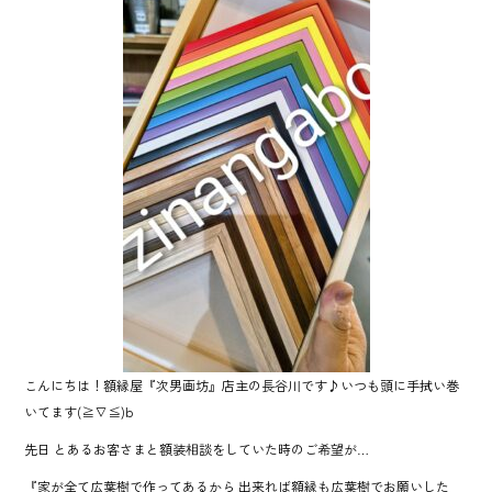
o
ok
こんにちは！額縁屋『次男画坊』店主の長谷川です♪いつも頭に手拭い巻
いてます(≧∇≦)b
先日 とあるお客さまと額装相談をしていた時のご希望が…
『家が全て広葉樹で作ってあるから 出来れば額縁も広葉樹でお願いした