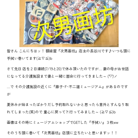
ok
皆さん こんにちはッ！ 額縁屋『次男画坊』店主の長谷川です♪いつも頭に
手拭い巻いてます(≧∇≦)b
さて先日 店を２日連続(7/19と20)で休み頂いたのですが… 妻の母がお世話
になってる介護施設まで妻と一緒に面会に行ってきました～ (´▽`)ノ
…で その介護施設の近くに『藤子･F･不二雄ミュージアム』があるのです
が
夏休みが始まったばかりだし予約取れないかと思ったら意外とすんなり取
れてしまった(笑)ので 童心に戻って?! 行ってみました～ (≧∇≦)b
画像はその時にミュージアムショップでGETした『手拭い』３枚ww
そのうち頭に巻いて『次男画坊』店頭に立ちたいと思いますッ！！