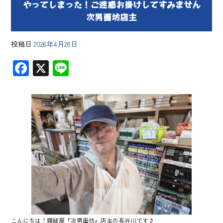
やってしまった！ご迷惑お掛けしてすみません
次男画坊店主
投稿日
2026年4月28日
F
X
Li
ac
ne
e
b
o
ok
こんにちは！額縁屋『次男画坊』店主の長谷川です♪