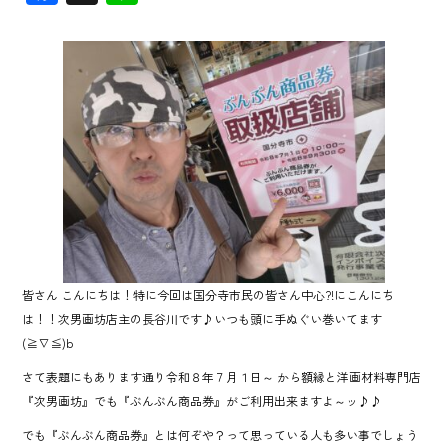
ac
ne
e
b
o
ok
皆さん こんにちは！特に今回は国分寺市民の皆さん中心?!にこんにち
は！！次男画坊店主の長谷川です♪いつも頭に手ぬぐい巻いてます
(≧∇≦)b
さて表題にもあります通り令和８年７月１日～ から額縁と洋画材料専門店
『次男画坊』でも『ぶんぶん商品券』がご利用出来ますよ～ッ♪♪
でも『ぶんぶん商品券』とは何ぞや？って思っている人も多い事でしょう