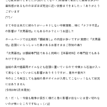
違和感があるもののほぼほぼ完治に近い状態まできましたッ！ありがとう
ございます
(´▽`)ノ
さて今日は未だに終わりがハッキリしない中東情勢… 特に『ナフサ不足』
の影響が『次男画坊』にもあるのか？というお話し?!
ホームページでは比較的『額縁推し』の内容が多いですが 実際に『次男画
坊』店頭にいらっしゃった事があるお客さまはご存知の通り
『次男画坊』は額縁専門店であると同時に【洋画材料】の専門店でもある
わけです(o´∀`)b
油絵の具や描画用オイルなども店頭に置いているので 中東から石油が入っ
て来なくなっていかにも影響がありそうですが… 意外や意外?!
今のところ発注しても油絵の具やオイルが入荷してこないッ！なんて状況
にはありません
(令和8年5月末現在)
た・だ・し・今後も戦争が長引く様だと急に影響が出ないとは言い切れな
いのが怖いところですねぇ～ (ノД`)