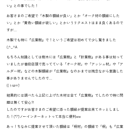
い』との事でした！
お客さまのご希望で「木製の額縁が良い」とか「オーク材の額縁にした
い」とか「黄色い額縁が欲しい」とかいうリクエストはまま良くあるので
すが…
木製でも特に『広葉樹』で！というご希望は初めてで少し驚きました
(;^_^A
もちろん知識としては樹木には『広葉樹』と『針葉樹』がある事は知って
いましたが普段店頭で売ってている「オーク材」や「アッシュ材」や「ア
ルダー材」などの木製額縁が『広葉樹』なのかまでは残念ながら意識した
事がありませんでしたので…
((ぅω=`)
結果的には調べたら上記に上げた木材は全て『広葉樹』でしたので特に問
題は無くて安心?!
したのですがお客さまのご希望に添った額縁が提案出来てホッとしまし
た！(´▽`)ノ←インターネットって本当に便利ww
あっ！ちなみに提案させて頂いた額縁は「桐材」の額縁で「桐」も『広葉