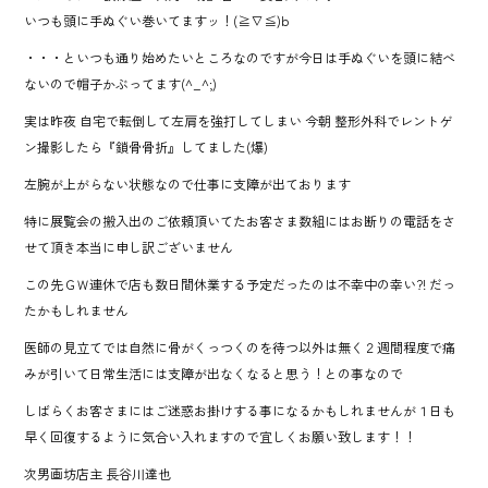
いつも頭に手ぬぐい巻いてますッ！(≧∇≦)b
・・・といつも通り始めたいところなのですが今日は手ぬぐいを頭に結べ
ないので帽子かぶってます(^_^;)
実は昨夜 自宅で転倒して左肩を強打してしまい 今朝 整形外科でレントゲ
ン撮影したら『鎖骨骨折』してました(爆)
左腕が上がらない状態なので仕事に支障が出ております
特に展覧会の搬入出のご依頼頂いてたお客さま数組にはお断りの電話をさ
せて頂き本当に申し訳ございません
この先ＧＷ連休で店も数日間休業する予定だったのは不幸中の幸い?! だっ
たかもしれません
医師の見立てでは自然に骨がくっつくのを待つ以外は無く２週間程度で痛
みが引いて日常生活には支障が出なくなると思う！との事なので
しばらくお客さまにはご迷惑お掛けする事になるかもしれませんが１日も
早く回復するように気合い入れますので宜しくお願い致します！！
次男画坊店主 長谷川達也