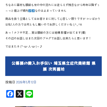
ちなみに画材も額縁も世の中の流れには逆らえず残念ながら昨年以降ずぅ
～っと値上げ傾向
なのは止まっていません
商品を扱う立場としてはお客さまに対して心苦しい限りですが コレばかり
は私1人の力では何ともし難いのでお許しくださいね (;^_^A
あっ！ナフサ不足… 実は額縁の方には結構 影響が出てます(爆)
その辺のお話しはまた次回のブログでお話し出来たらと思います！
ではまたネ (*･ω･人･ω･)～♪
公募展の搬入お手伝い 埼玉県立近代美術館 県
展 次男画坊
投稿日
2026年5月12日
F
X
Li
ac
ne