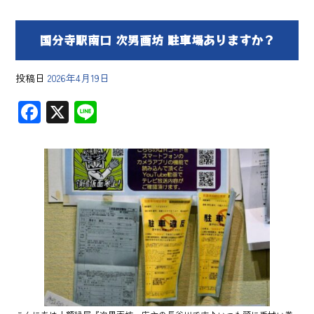
国分寺駅南口 次男画坊 駐車場ありますか？
投稿日
2026年4月19日
F
X
Li
ac
ne
e
b
o
ok