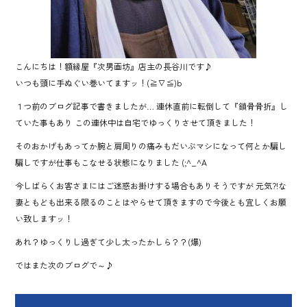
こんにちは！額縁屋『次男画坊』店主の長谷川です♪
いつも頭に手ぬぐい巻いてますッ！(≧∇≦)b
１つ前のブログ記事で書きましたが… 連休直前に転倒して『鎖骨骨折』し
ていた事もあり この連休中は自宅でゆっくりさせて頂きました！
そのおかげもあってか腕と肩周りの痛みもだいぶマシになって何とか騙し
騙しですが仕事もこなせる状態になりました (;^_^A
今しばらくお客さまにはご迷惑お掛けする場合もありそうですが 元気?!な
妻ともども出来る限るのことはやらせて頂きますので今後とも宜しくお願
い致しますッ！
あれ？ゆっくりし過ぎて少し太ったかしら？？(爆)
ではまた次のブログで～♪