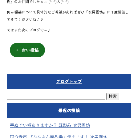
樹』のお仲間でしたぁ～ (^-^)人(^-^)
何か額装について具体的なご希望があればぜひ『次男画坊』に１度相談し
てみてくださいね♪♪
ではまた次のブログで～♪
←
古い投稿
ブログトップ
最近の投稿
手ぬぐい額ありますか？ 既製品 次男画坊
国分寺市 『ぶんぶん商品券』使えます！ 次男画坊