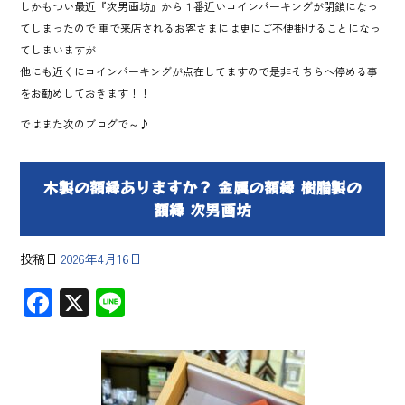
しかもつい最近『次男画坊』から１番近いコインパーキングが閉鎖になっ
てしまったので 車で来店されるお客さまには更にご不便掛けることになっ
てしまいますが
他にも近くにコインパーキングが点在してますので是非そちらへ停める事
をお勧めしておきます！！
ではまた次のブログで～♪
木製の額縁ありますか？ 金属の額縁 樹脂製の
額縁 次男画坊
投稿日
2026年4月16日
F
X
Li
ac
ne
e
b