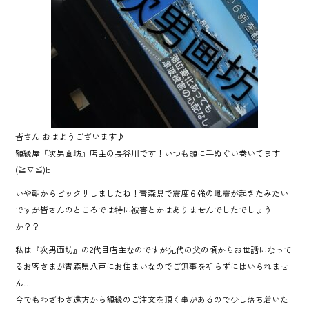
皆さん おはようございます♪
額縁屋『次男画坊』店主の長谷川です！いつも頭に手ぬぐい巻いてます
(≧∇≦)b
いや朝からビックリしましたね！青森県で震度６強の地震が起きたみたい
ですが皆さんのところでは特に被害とかはありませんでしたでしょう
か？？
私は『次男画坊』の2代目店主なのですが先代の父の頃からお世話になって
るお客さまが青森県八戸にお住まいなのでご無事を祈らずにはいられませ
ん…
今でもわざわざ遠方から額縁のご注文を頂く事があるので少し落ち着いた