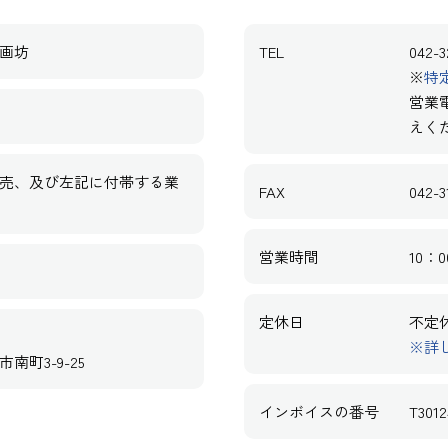
画坊
TEL
042-3
※
特
営業
えく
売、及び左記に付帯する業
FAX
042-3
営業時間
10：0
定休日
不定
※詳
南町3-9-25
インボイスの番号
T3012