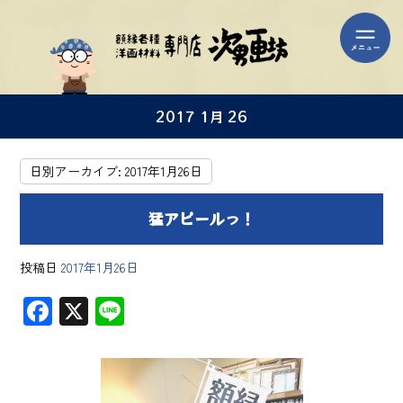
2017 1月 26
日別アーカイブ:
2017年1月26日
猛アピールっ！
投稿日
2017年1月26日
F
X
Li
ac
ne
e
b