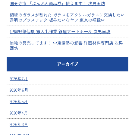
国分寺市 『ぶんぶん商品券』使えます！ 次男画坊
額縁のガラスが割れた ガラスをアクリルガラスに交換したい
透明のプラスチック 板みたいなヤツ 東京の額縁店
伊庭野肇個展 搬入出作業 銀座アートホール 次男画坊
油絵の具売ってます！ 中東情勢の影響 洋画材料専門店 次男
画坊
アーカイブ
2026年7月
2026年6月
2026年5月
2026年4月
2026年3月