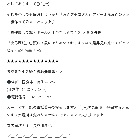
としてありまして(((^_^;)
それを少しでも解消しようかと『ガクブチ屋さん』アピール感満点のノボ
リ旗作ってみました～♪♪♪
４枚作製して旗とポールと土台でしめて１２,５８０円也！
『次男画坊』店頭にて風にはためいておりますので是非見に来てください
ねぇ～o(^-^o)(o^-^)o
★★★★★★★★★★★★★★
まだまだ引き続き移転先情報～♪
住所…国分寺市南町3-9-25
(都営住宅１階テナント)
電話番号…042-325-5897
カーナビで上記の電話番号で検索しますと『(旧)次男画廊』がhitすると思
いますが場所は変わりませんのでそのままで大丈夫です♪
次男画坊店主 長谷川達也
／＿／＿／＿／＿／＿／＿／＿／＿／