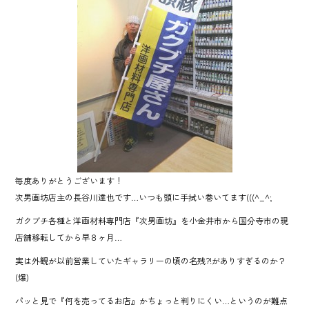
o
ok
毎度ありがとうございます！
次男画坊店主の長谷川達也です…いつも頭に手拭い巻いてます(((^_^;
ガクブチ各種と洋画材料専門店『次男画坊』を小金井市から国分寺市の現
店舗移転してから早８ヶ月…
実は外観が以前営業していたギャラリーの頃の名残?!がありすぎるのか？
(爆)
パッと見で『何を売ってるお店』かちょっと判りにくい…というのが難点