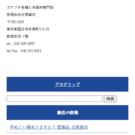
ガクブチ各種と洋画材専門店
有限会社次男画坊
〒185-0021
東京都国分寺市南町3-9-25
都営住宅１階
tel…042-325-5897
tel/fax…042-313-9513
ブログトップ
最近の投稿
手ぬぐい額ありますか？ 既製品 次男画坊