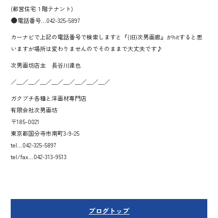
(都営住宅１階テナント)
電話番号…042-325-5897
カーナビで上記の電話番号で検索しますと『(旧)次男画廊』がhitすると思
いますが場所は変わりませんのでそのままで大丈夫です♪
次男画坊店主 長谷川達也
／＿／＿／＿／＿／＿／＿／＿／＿／
ガクブチ各種と洋画材専門店
有限会社次男画坊
〒185-0021
東京都国分寺市南町3-9-25
tel…042-325-5897
tel/fax…042-313-9513
ブログトップ