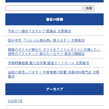
最近の投稿
手ぬぐい額ありますか？ 既製品 次男画坊
国分寺市 『ぶんぶん商品券』使えます！ 次男画坊
額縁のガラスが割れた ガラスをアクリルガラスに交換したい
透明のプラスチック 板みたいなヤツ 東京の額縁店
伊庭野肇個展 搬入出作業 銀座アートホール 次男画坊
油絵の具売ってます！ 中東情勢の影響 洋画材料専門店 次男
画坊
アーカイブ
2026年7月