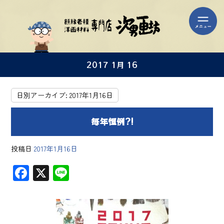
2017 1月 16
日別アーカイブ:
2017年1月16日
毎年恒例?!
投稿日
2017年1月16日
F
X
Li
ac
ne
e
b