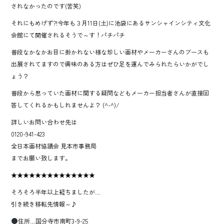
されなかったのです(苦笑)
それにもめげず?!今年も３月11日(土)に池袋にあるサンシャインシティ文化
会館にて開催されるそうで～す！パチパチ
普段なかなかお目に掛かれない様な珍しい画材やメーカーさんのブースも
出展されてますので興味のある方はぜひ足を運んでみられたらいかがでし
ょう？
普段から思っていた画材に関する疑問などもメーカー担当者さんが直接回
答してくれるかもしれませんよ？ (^-^)/
詳しいお問い合わせ先は
0120-941-423
全日本画材協議会 見本市事務局
までお願い致します。
★★★★★★★★★★★★★★
そろそろ半年以上経ちましたが…
引き続き移転先情報～♪
住所…国分寺市南町3-9-25