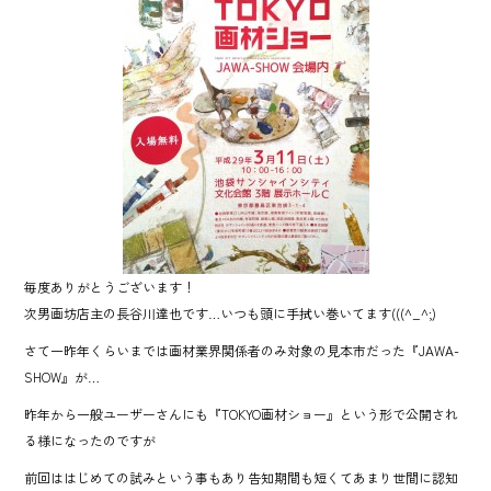
o
ok
毎度ありがとうございます！
次男画坊店主の長谷川達也です…いつも頭に手拭い巻いてます(((^_^;)
さて一昨年くらいまでは画材業界関係者のみ対象の見本市だった『JAWA-
SHOW』が…
昨年から一般ユーザーさんにも『TOKYO画材ショー』という形で公開され
る様になったのですが
前回ははじめての試みという事もあり告知期間も短くてあまり世間に認知