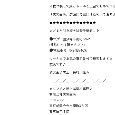
４枚作製して旗とポールと土台でしめて１２
『次男画坊』店頭にて風にはためいておりますので
★★★★★★★★★★★★★★
まだまだ引き続き移転先情報～♪
住所…国分寺市南町3-9-25
(都営住宅１階テナント)
電話番号…042-325-5897
カーナビで上記の電話番号で検索しますと『
丈夫です♪
次男画坊店主 長谷川達也
／＿／＿／＿／＿／＿／＿／＿／＿／
ガクブチ各種と洋画材専門店
有限会社次男画坊
〒185-0021
東京都国分寺市南町3-9-25
都営住宅１階