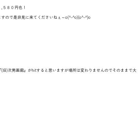
,５８０円也！
是非見に来てくださいねぇ～o(^-^o)(o^-^)o
(旧)次男画廊』がhitすると思いますが場所は変わりませんのでそのままで大