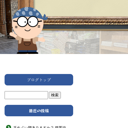
ブログトップ
最近の投稿
手ぬぐい額ありますか？ 既製品 次男画坊