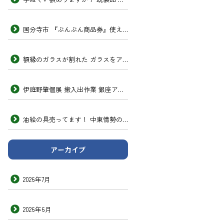
国分寺市 『ぶんぶん商品券』使えます！ 次男画坊
額縁のガラスが割れた ガラスをアクリルガラスに交換したい 透明のプラスチック 板みたいなヤツ 東京の額縁店
伊庭野肇個展 搬入出作業 銀座アートホール 次男画坊
油絵の具売ってます！ 中東情勢の影響 洋画材料専門店 次男画坊
アーカイブ
2026年7月
2026年6月