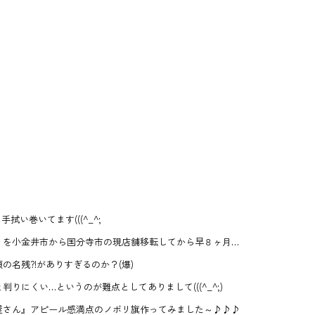
い巻いてます(((^_^;
』を小金井市から国分寺市の現店舗移転してから早８ヶ月…
名残?!がありすぎるのか？(爆)
りにくい…というのが難点としてありまして(((^_^;)
屋さん』アピール感満点のノボリ旗作ってみました～♪♪♪