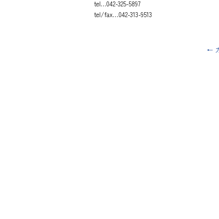
tel…042-325-5897
tel/fax…042-313-9513
←