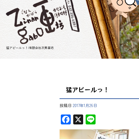
猛アピールっ！|有限会社次男画坊
猛アピールっ！
投稿日
2017年1月26日
F
X
Li
ac
ne