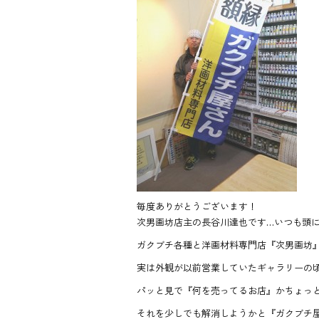
e
b
o
ok
毎度ありがとうございます！
次男画坊店主の長谷川達也です…いつも頭に手拭
ガクブチ各種と洋画材料専門店『次男画坊
実は外観が以前営業していたギャラリーの頃の
パッと見で『何を売ってるお店』かちょっと判
それを少しでも解消しようかと『ガクブチ