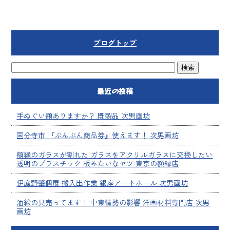
ブログトップ
最近の投稿
手ぬぐい額ありますか？ 既製品 次男画坊
国分寺市 『ぶんぶん商品券』使えます！ 次男画坊
額縁のガラスが割れた ガラスをアクリルガラスに交換したい
透明のプラスチック 板みたいなヤツ 東京の額縁店
伊庭野肇個展 搬入出作業 銀座アートホール 次男画坊
油絵の具売ってます！ 中東情勢の影響 洋画材料専門店 次男
画坊