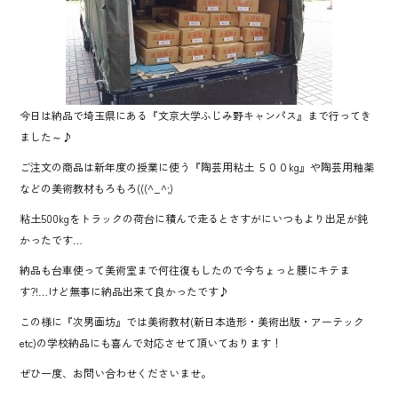
o
ok
今日は納品で埼玉県にある『文京大学ふじみ野キャンパス』まで行ってき
ました～♪
ご注文の商品は新年度の授業に使う『陶芸用粘土 ５００kg』や陶芸用釉薬
などの美術教材もろもろ(((^_^;)
粘土500kgをトラックの荷台に積んで走るとさすがにいつもより出足が鈍
かったです…
納品も台車使って美術室まで何往復もしたので今ちょっと腰にキテま
す?!…けど無事に納品出来て良かったです♪
この様に『次男画坊』では美術教材(新日本造形・美術出版・アーテック
etc)の学校納品にも喜んで対応させて頂いております！
ぜひ一度、お問い合わせくださいませ。