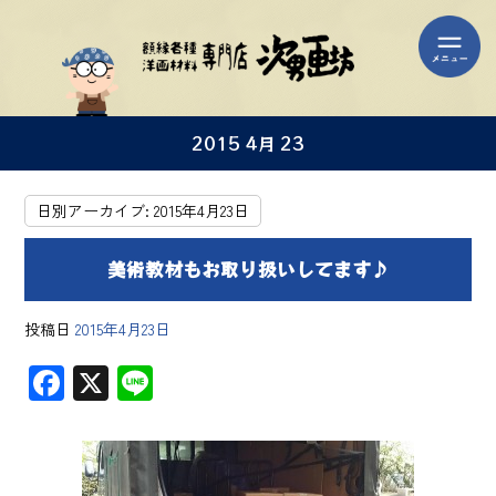
2015 4月 23
日別アーカイブ:
2015年4月23日
美術教材もお取り扱いしてます♪
投稿日
2015年4月23日
F
X
Li
ac
ne
e
b