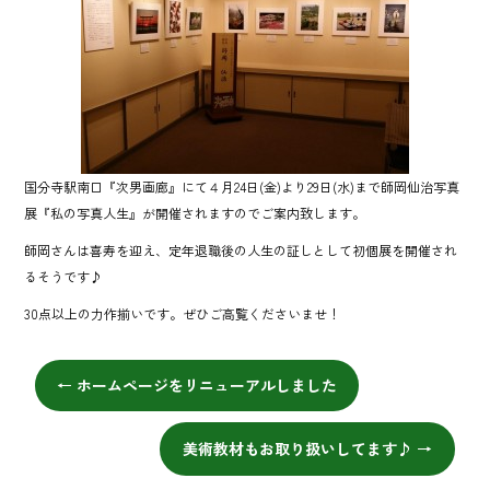
o
ok
国分寺駅南口『次男画廊』にて４月24日(金)より29日(水)まで師岡仙治写真
展『私の写真人生』が開催されますのでご案内致します。
師岡さんは喜寿を迎え、定年退職後の人生の証しとして初個展を開催され
るそうです♪
30点以上の力作揃いです。ぜひご高覧くださいませ！
←
ホームページをリニューアルしました
美術教材もお取り扱いしてます♪
→