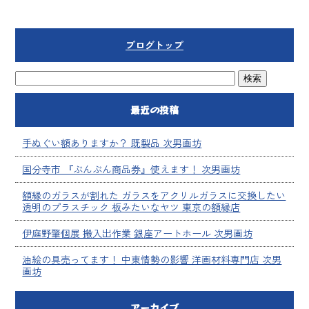
ブログトップ
最近の投稿
手ぬぐい額ありますか？ 既製品 次男画坊
国分寺市 『ぶんぶん商品券』使えます！ 次男画坊
額縁のガラスが割れた ガラスをアクリルガラスに交換したい
透明のプラスチック 板みたいなヤツ 東京の額縁店
伊庭野肇個展 搬入出作業 銀座アートホール 次男画坊
油絵の具売ってます！ 中東情勢の影響 洋画材料専門店 次男
画坊
アーカイブ