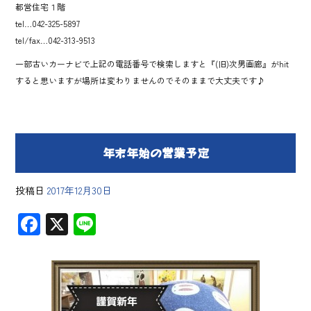
都営住宅１階
tel…042-325-5897
tel/fax…042-313-9513
一部古いカーナビで上記の電話番号で検索しますと『(旧)次男画廊』がhit
すると思いますが場所は変わりませんのでそのままで大丈夫です♪
年末年始の営業予定
投稿日
2017年12月30日
F
X
Li
ac
ne
e
b