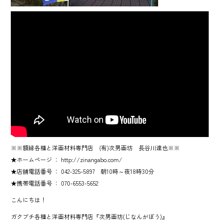
※※額縁各種と洋画材料専門店 (有)次男画坊 長谷川達也※※
★ホームページ ： http://zinangabo.com/
★店舗電話番号 ： 042-325-5897 朝10時～夜18時30分
★携帯電話番号 ： 070-6553-5652
こんにちは！
ガクブチ各種と洋画材料専門店『次男画坊(じなんがぼう)』