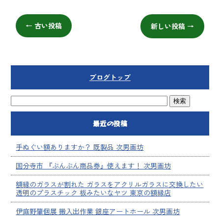
←
古い投稿
新しい投稿
→
ブログトップ
最近の投稿
手ぬぐい額ありますか？ 既製品 次男画坊
国分寺市 『ぶんぶん商品券』使えます！ 次男画坊
額縁のガラスが割れた ガラスをアクリルガラスに交換したい
透明のプラスチック 板みたいなヤツ 東京の額縁店
伊庭野肇個展 搬入出作業 銀座アートホール 次男画坊