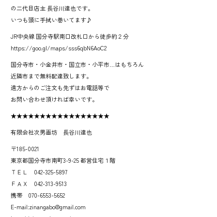
の二代目店主 長谷川達也です。
いつも頭に手拭い巻いてます♪
JR中央線 国分寺駅南口改札口から徒歩約２分
https://goo.gl/maps/sss6qbN6AoC2
国分寺市・小金井市・国立市・小平市…はもちろん
近隣市まで無料配達致します。
遠方からのご注文も先ずはお電話等で
お問い合わせ頂ければ幸いです。
★★★★★★★★★★★★★★★★★
有限会社次男画坊 長谷川達也
〒185-0021
東京都国分寺市南町3-9-25 都営住宅１階
ＴＥＬ 042-325-5897
ＦＡＸ 042-313-9513
携帯 070-6553-5652
E-mail:zinangabo@gmail.com