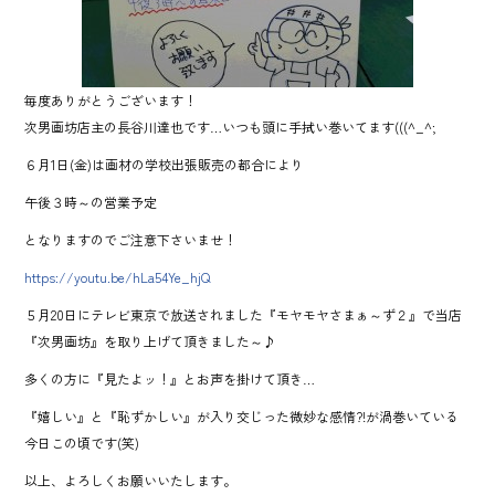
ok
毎度ありがとうございます！
次男画坊店主の長谷川達也です…いつも頭に手拭い巻いてます(((^_^;
６月1日(金)は画材の学校出張販売の都合により
午後３時～の営業予定
となりますのでご注意下さいませ！
https://youtu.be/hLa54Ye_hjQ
５月20日にテレビ東京で放送されました『モヤモヤさまぁ～ず２』で当店
『次男画坊』を取り上げて頂きました～♪
多くの方に『見たよッ！』とお声を掛けて頂き…
『嬉しい』と『恥ずかしい』が入り交じった微妙な感情?!が渦巻いている
今日この頃です(笑)
以上、よろしくお願いいたします。