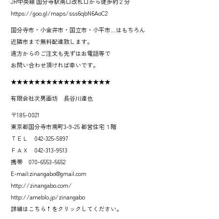
JR中央線 国分寺駅南口改札口から徒歩約２分
https://goo.gl/maps/sss6qbN6AoC2
国分寺市・小金井市・国立市・小平市…はもちろん
近隣市まで無料配達致します。
遠方からのご注文も先ずはお電話等で
お問い合わせ頂ければ幸いです。
★★★★★★★★★★★★★★★★★
有限会社次男画坊 長谷川達也
〒185-0021
東京都国分寺市南町3-9-25 都営住宅１階
ＴＥＬ 042-325-5897
ＦＡＸ 042-313-9513
携帯 070-6553-5652
E-mail:zinangabo@gmail.com
http://zinangabo.com/
http://ameblo.jp/zinangabo
詳細はこちら↑をクリックしてください。