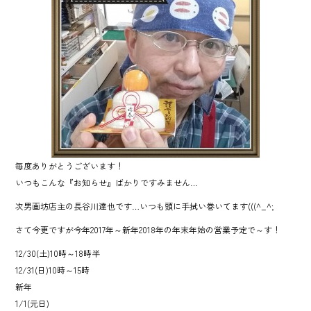
o
ok
毎度ありがとうございます！
いつもこんな『お知らせ』ばかりですみません…
次男画坊店主の長谷川達也です…いつも頭に手拭い巻いてます(((^_^;
さて今更ですが今年2017年～新年2018年の年末年始の営業予定で～す！
12/30(土)10時～18時半
12/31(日)10時～15時
新年
1/1(元日)