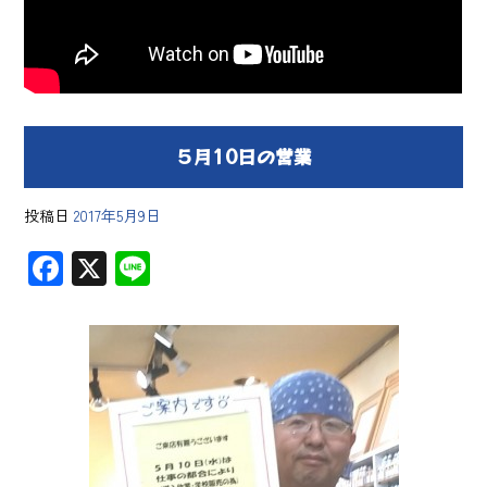
５月10日の営業
投稿日
2017年5月9日
F
X
Li
ac
ne
e
b
o
ok