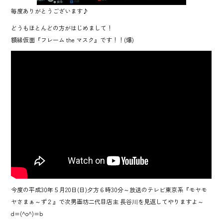
毎度ありがとうございます♪
どうもほとんどの方がはじめまして！
額縁仮面『フレーム the マスク』です！！(爆)
今度の平成30年５月20日(日)夕方６時30分～放送のテレビ東京系『モヤモ
ヤさまぁ～ず２』で次男画坊二代目店主 長谷川を見返してやりますよ～
d=(^o^)=b