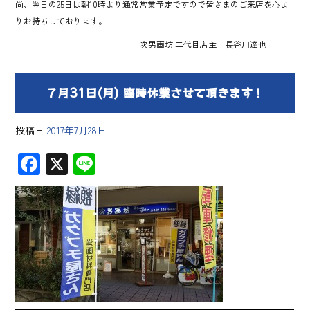
尚、翌日の25日は朝10時より通常営業予定ですので皆さまのご来店を心よ
りお持ちしております。
次男画坊 二代目店主 長谷川達也
７月31日(月) 臨時休業させて頂きます！
投稿日
2017年7月28日
F
X
Li
ac
ne
e
b
o
ok