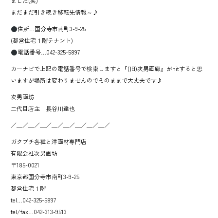
ました(笑)
まだまだ引き続き移転先情報～♪
住所…国分寺市南町3-9-25
(都営住宅１階テナント)
電話番号…042-325-5897
カーナビで上記の電話番号で検索しますと『(旧)次男画廊』がhitすると思
いますが場所は変わりませんのでそのままで大丈夫です♪
次男画坊
二代目店主 長谷川達也
／＿／＿／＿／＿／＿／＿／＿／＿／
ガクブチ各種と洋画材専門店
有限会社次男画坊
〒185-0021
東京都国分寺市南町3-9-25
都営住宅１階
tel…042-325-5897
tel/fax…042-313-9513