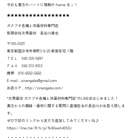
今日も貴方のハートに情熱の frame をッ！
★★★★★★★★★★★★★★★★★
ガクブチ各種と洋画材料専門店
有限会社次男画坊 長谷川達也
〒185-0021
東京都国分寺市南町3-9-25 都営住宅１階
ＴＥＬ 042-325-5897
ＦＡＸ 042-313-9513
携帯 070-6553-5652
E-mail…zinangabo@gmail.com
お店ＨＰ…http://zinangabo.com/
“次男画坊 ガクブチ各種と洋画材料専門店”のLINE＠はじめました！
貴方からの額縁・画材に関する質問に直接店主の長谷川がお答え致しま
す。
ぜひ下記のリンクから友だち追加してみてくださいね♪
https://line.me/R/ti/p/%40wwh4053z