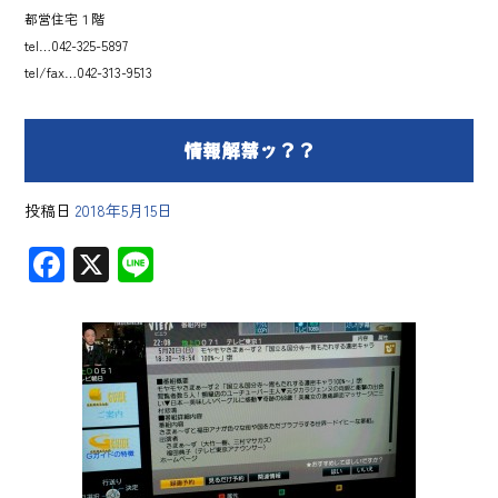
都営住宅１階
tel…042-325-5897
tel/fax…042-313-9513
情報解禁ッ？？
投稿日
2018年5月15日
F
X
Li
ac
ne
e
b
o
ok