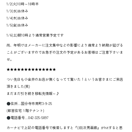
1/2(火)10時～18時半
1/3(水)お休み
1/4(木)お休み
1/5(金)お休み
1/6(土)朝10時より通常営業予定です
尚、年明けはメーカーに注文集中などの影響により通常より納期が延びる
ことがございますのでお急ぎの注文の予定があるお客様はご注意下さいま
せ。
★★★★★★★★★★★★★★
つい先日も小金井のお店が無くなってて驚いた！というお客さまにご来店
頂きました(笑)
まだまだ引き続き移転先情報～♪
住所…国分寺市南町3-9-25
(都営住宅１階テナント)
電話番号…042-325-5897
カーナビで上記の電話番号で検索しますと『(旧)次男画廊』がhitすると思