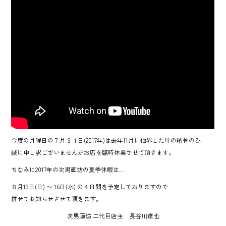
今度の月曜日の７月３１日(2017年)は去年11月に他界した母の納骨の為
誠に申し訳ございませんがお店を臨時休業させて頂きます。
ちなみに2017年の次男画坊の夏季休暇は…
８月13日(日) 〜 16日(水) の４日間を予定しておりますので
併せてお知らせさせて頂きます。
次男画坊 二代目店主 長谷川達也