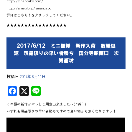
http://zinangabo.com/
http://ameblo.jp/zinangabo
詳細はこちら↑をクリックしてください。
★★★★★★★★★★★★★★★★★
2017/6/12 ミニ額縁 新作入荷 数量限
定 現品限りの早い者勝ち 国分寺駅南口 次
男画坊
投稿日
2017年6月11日
F
X
Li
ac
ne
ミニ額の新作がやっとご用意出来ました〜( *´艸｀)
e
いずれも現品限りの早い者勝ちですので良い物から無くなりますッ！
b
o