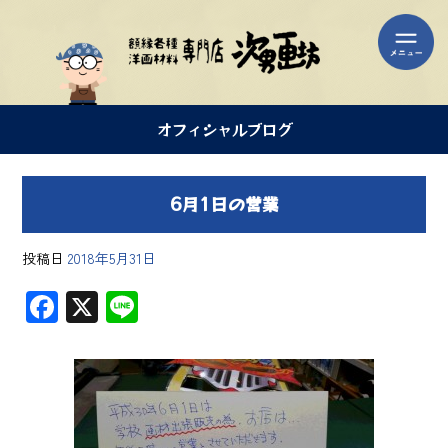
オフィシャルブログ
6月1日の営業
投稿日
2018年5月31日
F
X
Li
ac
ne
e
b
o