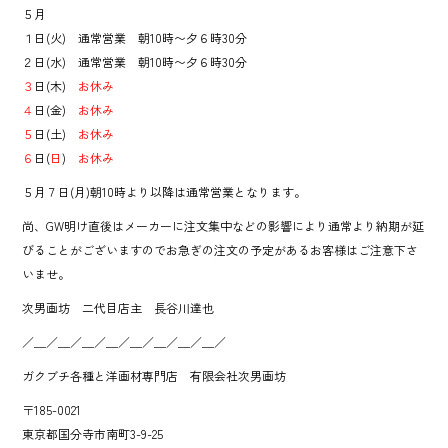
５月
１日(火) 通常営業 朝10時〜夕６時30分
２日(水) 通常営業 朝10時〜夕６時30分
３
日(木)
お休み
４
日(金)
お休み
５
日(土)
お休み
６
日(
日
)
お休み
５月７日(月)朝10時より以降は通常営業となります。
尚、GW明け直後はメーカーに注文集中などの影響により通常より納期が延
びることがございますのでお急ぎの注文の予定があるお客様はご注意下さ
いませ。
次男画坊 二代目店主 長谷川達也
／＿／＿／＿／＿／＿／＿／＿／＿／
ガクブチ各種と洋画材専門店 有限会社次男画坊
〒185-0021
東京都国分寺市南町3-9-25