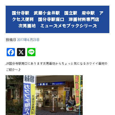
国分寺駅 武蔵小金井駅 国立駅 府中駅 ア
クセス便利 国分寺駅南口 洋画材料専門店
次男画坊 ミューズメモブックシリーズ
投稿日
2017年6月23日
F
X
Li
ac
ne
JR国分寺駅南口にあります次男画坊からちょっと気になるカワイイ画材の
e
ご紹介〜♪
b
o
ok