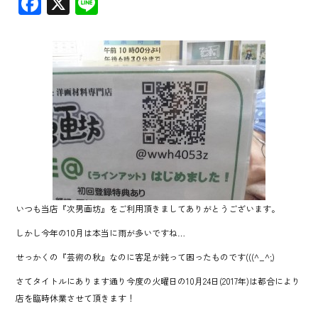
F
X
Li
ac
ne
e
b
o
ok
いつも当店『次男画坊』をご利用頂きましてありがとうございます。
しかし今年の10月は本当に雨が多いですね…
せっかくの『芸術の秋』なのに客足が鈍って困ったものです(((^_^;)
さてタイトルにあります通り今度の火曜日の10月24日(2017年)は都合により
店を臨時休業させて頂きます！