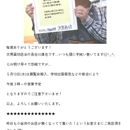
毎度ありがとうございます！
次男画坊店主の長谷川達也です…いつも頭に手拭い巻いてます(((^_^;
ＧＷ明け早々で恐縮ですが…
５月10日(水)は展覧会搬入、学校出張販売などの都合により
午後３時～の営業予定
となりますのでご注意下さいませ！
以上、よろしくお願いいたします。
★★★★★★★★★★★★★★
昨日も小金井のお店が無くなってて驚いた！というお客さまにご来店頂き