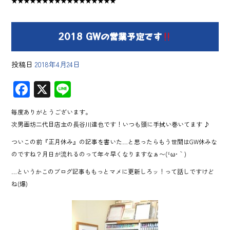
★★★★★★★★★★★★★★★★★
2018 GWの営業予定です
投稿日
2018年4月24日
F
X
Li
ac
ne
毎度ありがとうございます。
e
次男画坊二代目店主の長谷川達也です！いつも頭に手拭い巻いてます ♪
b
ついこの前『正月休み』の記事を書いた…と思ったらもう世間はGW休みな
o
のですね？月日が流れるのって年々早くなりますなぁ〜(´･ω･｀)
ok
…というかこのブログ記事ももっとマメに更新しろッ！って話しですけど
ね(爆)