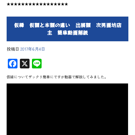
★★★★★★★★★★★★★★★★★
仮縁 仮額と本額の違い 出展額 次男画坊店
主 簡単動画解説
投稿日
2017年6月4日
F
X
Li
ac
ne
仮縁についてザックリ簡単にですが動画で解説してみました。
e
b
o
ok