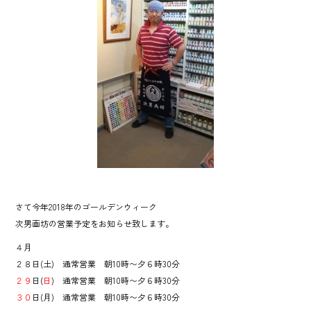
さて今年2018年のゴールデンウィーク
次男画坊の営業予定をお知らせ致します。
４月
２８日(土) 通常営業 朝10時〜夕６時30分
２９
日(
日
) 通常営業 朝10時〜夕６時30分
３０
日(
月
) 通常営業 朝10時〜夕６時30分