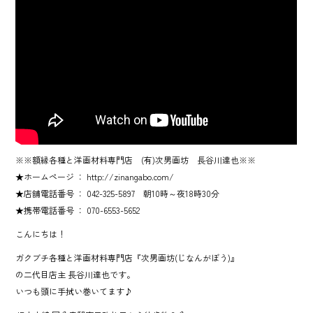
ok
※※額縁各種と洋画材料専門店 (有)次男画坊 長谷川達也※※
★ホームページ ： http://zinangabo.com/
★店舗電話番号 ： 042-325-5897 朝10時～夜18時30分
★携帯電話番号 ： 070-6553-5652
こんにちは！
ガクブチ各種と洋画材料専門店『次男画坊(じなんがぼう)』
の二代目店主 長谷川達也です。
いつも頭に手拭い巻いてます♪