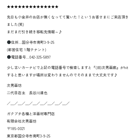
★★★★★★★★★★★★★★
先日も小金井のお店が無くなってて驚いた！というお客さまにご来店頂き
ました(笑)
まだまだ引き続き移転先情報～♪
住所…国分寺市南町3-9-25
(都営住宅１階テナント)
電話番号…042-325-5897
少し古いカーナビで上記の電話番号で検索しますと『(旧)次男画廊』がhit
すると思いますが場所は変わりませんのでそのままで大丈夫です♪
次男画坊
二代目店主 長谷川達也
／＿／＿／＿／＿／＿／＿／＿／＿／
ガクブチ各種と洋画材専門店
有限会社次男画坊
〒185-0021
東京都国分寺市南町3-9-25