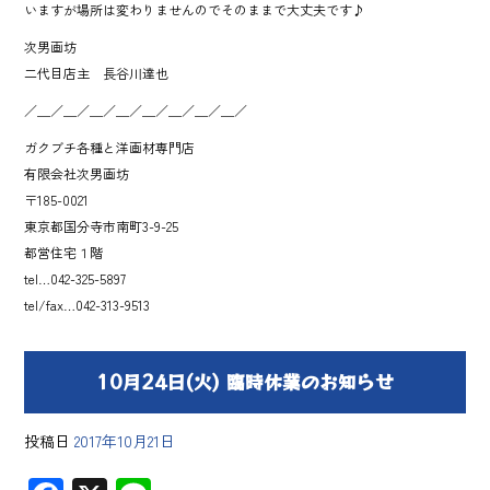
いますが場所は変わりませんのでそのままで大丈夫です♪
次男画坊
二代目店主 長谷川達也
／＿／＿／＿／＿／＿／＿／＿／＿／
ガクブチ各種と洋画材専門店
有限会社次男画坊
〒185-0021
東京都国分寺市南町3-9-25
都営住宅１階
tel…042-325-5897
tel/fax…042-313-9513
10月24日(火) 臨時休業のお知らせ
投稿日
2017年10月21日