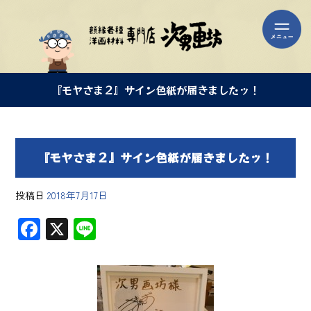
『モヤさま２』サイン色紙が届きましたッ！
『モヤさま２』サイン色紙が届きましたッ！
投稿日
2018年7月17日
F
X
Li
ac
ne
e
b