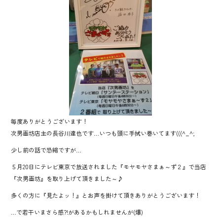
o
ok
毎度ありがとうございます！
次男画坊店主の長谷川達也です…いつも頭に手拭い巻いてます(((^_^;
少し前の話で恐縮ですが…
５月20日にテレビ東京で放送されました『モヤモヤさまぁ～ず２』で当店
『次男画坊』を取り上げて頂きました～♪
多くの方に『見たよッ！』とお声を掛けて頂きありがとうございます！
…で若干いまさら感?!があるかもしれませんが(爆)