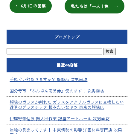
←
6月1日の営業
私たちは「一人十色」
→
ブログトップ
最近の投稿
手ぬぐい額ありますか？ 既製品 次男画坊
国分寺市 『ぶんぶん商品券』使えます！ 次男画坊
額縁のガラスが割れた ガラスをアクリルガラスに交換したい
透明のプラスチック 板みたいなヤツ 東京の額縁店
伊庭野肇個展 搬入出作業 銀座アートホール 次男画坊
油絵の具売ってます！ 中東情勢の影響 洋画材料専門店 次男