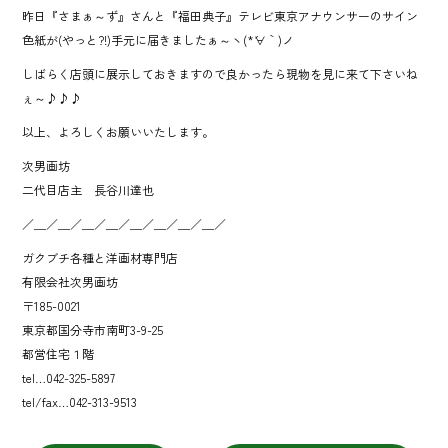
昨日『さまぁ～ず』さんと『福田典子』テレビ東京アナウンサーのサイン
色紙が(やっと?!)手元に届きましたぁ～ヽ(*´∀｀)ノ
しばらく店頭に展示しておきますので良かったら現物を見に来て下さいね
ぇ～♪♪♪
以上、よろしくお願いいたします。
次男画坊
二代目店主 長谷川達也
／＿／＿／＿／＿／＿／＿／＿／＿／
ガクブチ各種と洋画材専門店
有限会社次男画坊
〒185-0021
東京都国分寺市南町3-9-25
都営住宅１階
tel…042-325-5897
tel/fax…042-313-9513