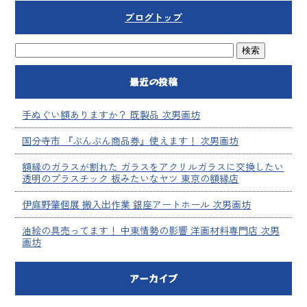
ブログトップ
最近の投稿
手ぬぐい額ありますか？ 既製品 次男画坊
国分寺市 『ぶんぶん商品券』使えます！ 次男画坊
額縁のガラスが割れた ガラスをアクリルガラスに交換したい
透明のプラスチック 板みたいなヤツ 東京の額縁店
伊庭野肇個展 搬入出作業 銀座アートホール 次男画坊
油絵の具売ってます！ 中東情勢の影響 洋画材料専門店 次男
画坊
アーカイブ