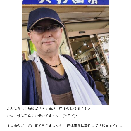
b
o
ok
こんにちは！額縁屋『次男画坊』店主の長谷川です♪
いつも頭に手ぬぐい巻いてますッ！(≧∇≦)b
１つ前のブログ記事で書きましたが… 連休直前に転倒して『鎖骨骨折』し