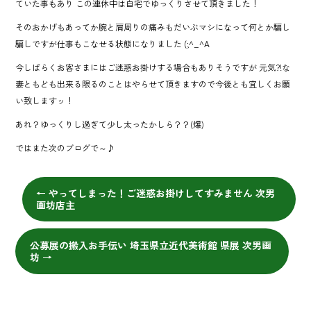
ていた事もあり この連休中は自宅でゆっくりさせて頂きました！
そのおかげもあってか腕と肩周りの痛みもだいぶマシになって何とか騙し
騙しですが仕事もこなせる状態になりました (;^_^A
今しばらくお客さまにはご迷惑お掛けする場合もありそうですが 元気?!な
妻ともども出来る限るのことはやらせて頂きますので今後とも宜しくお願
い致しますッ！
あれ？ゆっくりし過ぎて少し太ったかしら？？(爆)
ではまた次のブログで～♪
←
やってしまった！ご迷惑お掛けしてすみません 次男
画坊店主
公募展の搬入お手伝い 埼玉県立近代美術館 県展 次男画
坊
→