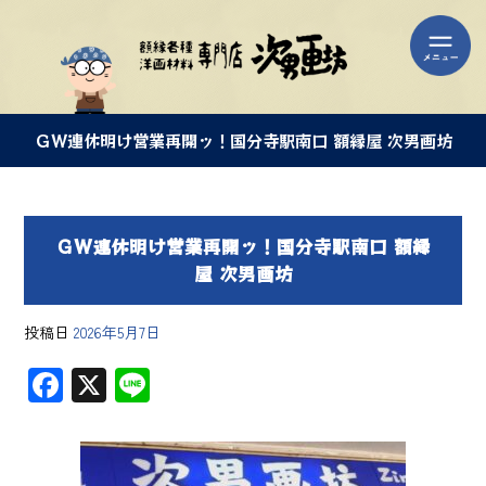
ＧＷ連休明け営業再開ッ！国分寺駅南口 額縁屋 次男画坊
ＧＷ連休明け営業再開ッ！国分寺駅南口 額縁
屋 次男画坊
投稿日
2026年5月7日
F
X
Li
ac
ne
e