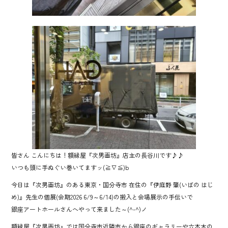
皆さん こんにちは！額縁屋『次男画坊』店主の長谷川です♪♪
いつも頭に手ぬぐい巻いてますッ(≧∇≦)b
今日は『次男画坊』のある東京・国分寺市 在住の『伊庭野 肇(いばの はじ
め)』先生の個展(会期2026 6/9～6/14)の搬入と会場展示の手伝いで
銀座アートホールさんへやって来ました～(^-^)ノ
額縁屋『次男画坊』では国分寺市近隣市から銀座のギャラリーや六本木の