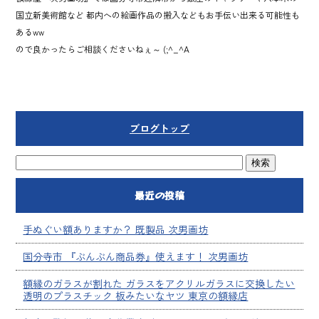
国立新美術館など 都内への絵画作品の搬入などもお手伝い出来る可能性も
あるww
ので良かったらご相談くださいねぇ～ (;^_^A
ブログトップ
最近の投稿
手ぬぐい額ありますか？ 既製品 次男画坊
国分寺市 『ぶんぶん商品券』使えます！ 次男画坊
額縁のガラスが割れた ガラスをアクリルガラスに交換したい
透明のプラスチック 板みたいなヤツ 東京の額縁店