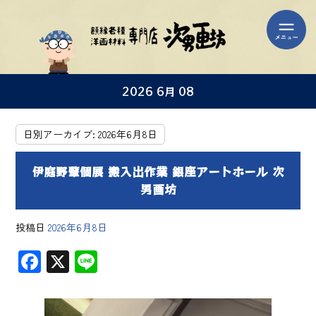
2026 6月 08
日別アーカイブ:
2026年6月8日
伊庭野肇個展 搬入出作業 銀座アートホール 次
男画坊
投稿日
2026年6月8日
F
X
Li
ac
ne
e