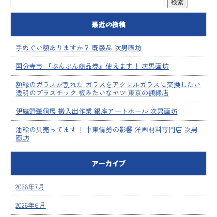
最近の投稿
手ぬぐい額ありますか？ 既製品 次男画坊
国分寺市 『ぶんぶん商品券』使えます！ 次男画坊
額縁のガラスが割れた ガラスをアクリルガラスに交換したい
透明のプラスチック 板みたいなヤツ 東京の額縁店
伊庭野肇個展 搬入出作業 銀座アートホール 次男画坊
油絵の具売ってます！ 中東情勢の影響 洋画材料専門店 次男
画坊
アーカイブ
2026年7月
2026年6月