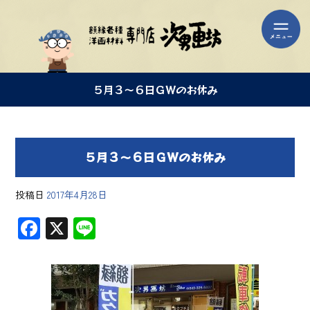
５月３～６日ＧＷのお休み
５月３～６日ＧＷのお休み
投稿日
2017年4月28日
F
X
Li
ac
ne
e
b