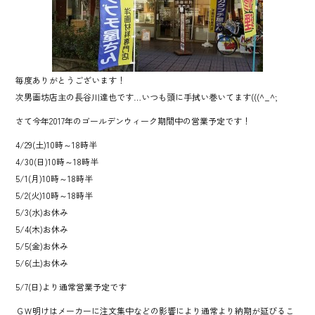
o
ok
毎度ありがとうございます！
次男画坊店主の長谷川達也です…いつも頭に手拭い巻いてます(((^_^;
さて今年2017年のゴールデンウィーク期間中の営業予定です！
4/29(土)10時～18時半
4/30(日)10時～18時半
5/1(月)10時～18時半
5/2(火)10時～18時半
5/3(水)お休み
5/4(木)お休み
5/5(金)お休み
5/6(土)お休み
5/7(日)より通常営業予定です
ＧＷ明けはメーカーに注文集中などの影響により通常より納期が延びるこ