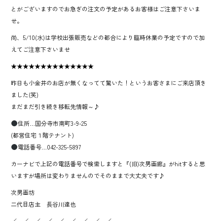
とがございますのでお急ぎの注文の予定があるお客様はご注意下さいま
せ。
尚、5/10(水)は学校出張販売などの都合により臨時休業の予定ですので加
えてご注意下さいませ
★★★★★★★★★★★★★★
昨日も小金井のお店が無くなってて驚いた！というお客さまにご来店頂き
ました(笑)
まだまだ引き続き移転先情報～♪
住所…国分寺市南町3-9-25
(都営住宅１階テナント)
電話番号…042-325-5897
カーナビで上記の電話番号で検索しますと『(旧)次男画廊』がhitすると思
いますが場所は変わりませんのでそのままで大丈夫です♪
次男画坊
二代目店主 長谷川達也
／＿／＿／＿／＿／＿／＿／＿／＿／