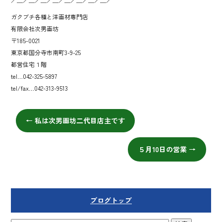
ガクブチ各種と洋画材専門店
有限会社次男画坊
〒185-0021
東京都国分寺市南町3-9-25
都営住宅１階
tel…042-325-5897
tel/fax…042-313-9513
←
私は次男画坊二代目店主です
５月10日の営業
→
ブログトップ