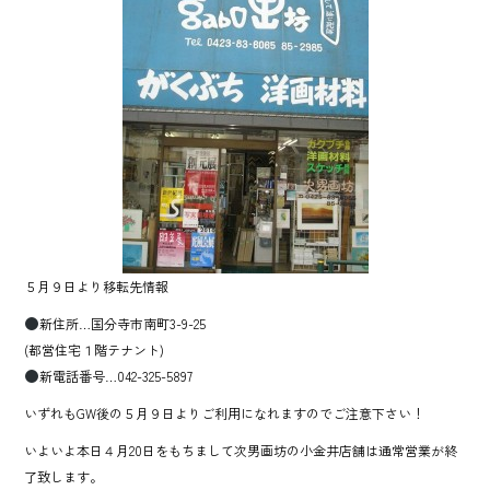
o
ok
５月９日より移転先情報
新住所…国分寺市南町3-9-25
(都営住宅１階テナント)
新電話番号…042-325-5897
いずれもGW後の５月９日よりご利用になれますのでご注意下さい！
いよいよ本日４月20日をもちまして次男画坊の小金井店舗は通常営業が終
了致します。