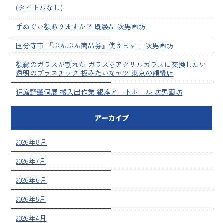
(タイトルなし)
手ぬぐい額ありますか？ 既製品 次男画坊
国分寺市 『ぶんぶん商品券』使えます！ 次男画坊
額縁のガラスが割れた ガラスをアクリルガラスに交換したい
透明のプラスチック 板みたいなヤツ 東京の額縁店
伊庭野肇個展 搬入出作業 銀座アートホール 次男画坊
アーカイブ
2026年8月
2026年7月
2026年6月
2026年5月
2026年4月