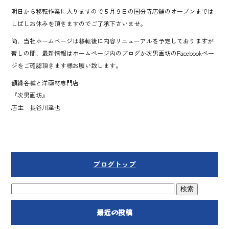
明日から移転作業に入りますので５月９日の国分寺店舗のオープンまでは
しばしお休みを頂きますのでご了承下さいませ。
尚、当社ホームページは移転後に内容リニューアルを予定しておりますが
暫しの間、最新情報はホームページ内のブログか次男画坊のFacebookペー
ジをご確認頂きます様お願い致します。
額縁各種と洋画材専門店
『次男画坊』
店主 長谷川達也
ブログトップ
最近の投稿