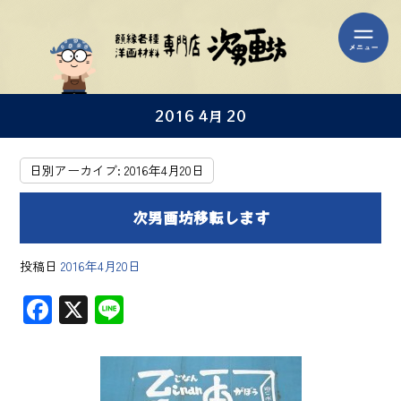
2016 4月 20
日別アーカイブ:
2016年4月20日
次男画坊移転します
投稿日
2016年4月20日
F
X
Li
ac
ne
e
b