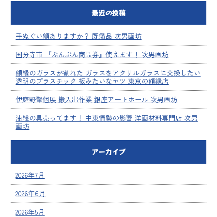
最近の投稿
手ぬぐい額ありますか？ 既製品 次男画坊
国分寺市 『ぶんぶん商品券』使えます！ 次男画坊
額縁のガラスが割れた ガラスをアクリルガラスに交換したい
透明のプラスチック 板みたいなヤツ 東京の額縁店
伊庭野肇個展 搬入出作業 銀座アートホール 次男画坊
油絵の具売ってます！ 中東情勢の影響 洋画材料専門店 次男
画坊
アーカイブ
2026年7月
2026年6月
2026年5月