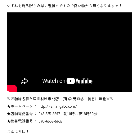
e
いずれも現品限りの早い者勝ちですので良い物から無くなりますッ！
b
o
ok
※※額縁各種と洋画材料専門店 (有)次男画坊 長谷川達也※※
★ホームページ ： http://zinangabo.com/
★店舗電話番号 ： 042-325-5897 朝10時～夜18時30分
★携帯電話番号 ： 070-6553-5652
こんにちは！