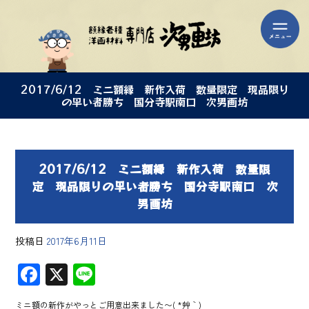
2017/6/12 ミニ額縁 新作入荷 数量限定 現品限り
の早い者勝ち 国分寺駅南口 次男画坊
2017/6/12 ミニ額縁 新作入荷 数量限
定 現品限りの早い者勝ち 国分寺駅南口 次
男画坊
投稿日
2017年6月11日
F
X
Li
ac
ne
ミニ額の新作がやっとご用意出来ました〜( *´艸｀)