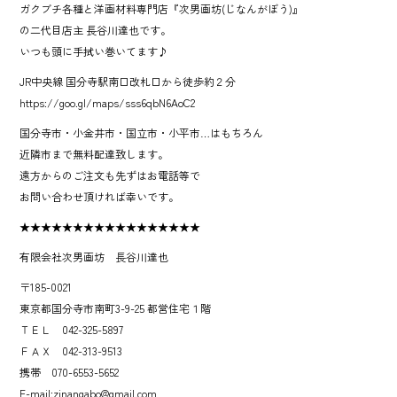
ガクブチ各種と洋画材料専門店『次男画坊(じなんがぼう)』
の二代目店主 長谷川達也です。
いつも頭に手拭い巻いてます♪
JR中央線 国分寺駅南口改札口から徒歩約２分
https://goo.gl/maps/sss6qbN6AoC2
国分寺市・小金井市・国立市・小平市…はもちろん
近隣市まで無料配達致します。
遠方からのご注文も先ずはお電話等で
お問い合わせ頂ければ幸いです。
★★★★★★★★★★★★★★★★★
有限会社次男画坊 長谷川達也
〒185-0021
東京都国分寺市南町3-9-25 都営住宅１階
ＴＥＬ 042-325-5897
ＦＡＸ 042-313-9513
携帯 070-6553-5652
E-mail:zinangabo@gmail.com