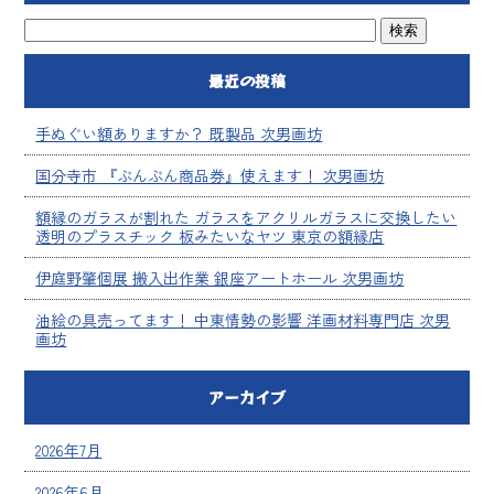
最近の投稿
手ぬぐい額ありますか？ 既製品 次男画坊
国分寺市 『ぶんぶん商品券』使えます！ 次男画坊
額縁のガラスが割れた ガラスをアクリルガラスに交換したい
透明のプラスチック 板みたいなヤツ 東京の額縁店
伊庭野肇個展 搬入出作業 銀座アートホール 次男画坊
油絵の具売ってます！ 中東情勢の影響 洋画材料専門店 次男
画坊
アーカイブ
2026年7月
2026年6月