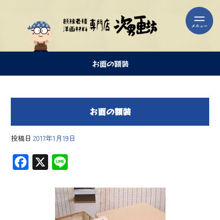
お面の額装
お面の額装
投稿日
2017年1月19日
F
X
Li
ac
ne
e
b