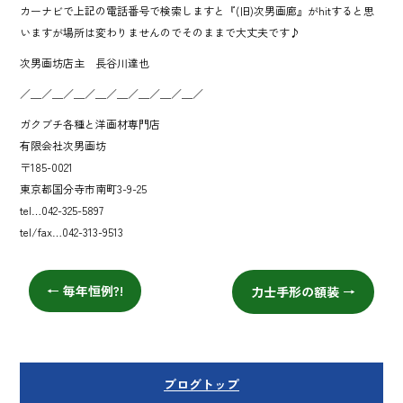
カーナビで上記の電話番号で検索しますと『(旧)次男画廊』がhitすると思
いますが場所は変わりませんのでそのままで大丈夫です♪
次男画坊店主 長谷川達也
／＿／＿／＿／＿／＿／＿／＿／＿／
ガクブチ各種と洋画材専門店
有限会社次男画坊
〒185-0021
東京都国分寺市南町3-9-25
tel…042-325-5897
tel/fax…042-313-9513
←
毎年恒例?!
力士手形の額装
→
ブログトップ