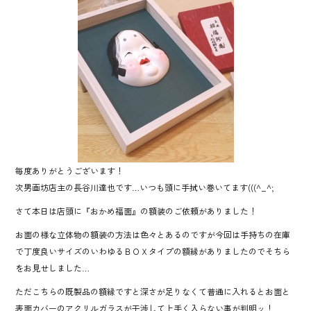
o
ok
毎度ありがとうございます！
次男画坊店主の長谷川達也です…いつも頭に手拭い巻いてます(((^_^;
さて本日は店頭に『おかめ福面』の額装のご依頼がありました！
お面の様な立体物の額装の方法は色々とあるのですが今回は手持ちの在庫
で丁度良いサイズのいわゆるＢＯＸタイプの額縁がありましたのでそちら
をお見せしました…
ただこちらの既製品の額縁ですと深さが足りなくて普通に入れるとお面と
表面カバーのアクリルガラスが干渉して上手く入らない事が判明ッ！