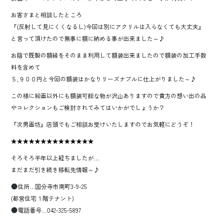
お客さまと相談したところ
『(反射して見にくくなるし)今回は別にアクリルは入らなくても大丈夫』
と言って頂けたので無事に額に納める事が出来ました～♪
お陰で既製の額縁をそのまま利用して額装出来ましたので額装の加工手数
料を含めて
５,９００円と今回の額装はかなりリーズナブルに仕上がりました～♪
この様に絵画以外にも額装可能な物が沢山ありますので貴方の想い出の品
やコレクションもご検討されてみてはいかがでしょうか？
『次男画坊』店頭でもご相談お受けいたしますのでお気軽にどうぞ！
★★★★★★★★★★★★★★
そろそろ半年以上経ちましたが…
まだまだ引き続き移転先情報～♪
住所…国分寺市南町3-9-25
(都営住宅１階テナント)
電話番号…042-325-5897