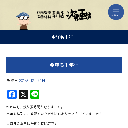
今年も１年…
今年も１年…
投稿日
2015年12月31日
F
X
Li
ac
ne
2015年も、残り数時間となりました。
e
本年も格別のご愛顧をいただき誠にありがとうございました！
b
大晦日の本日は午後２時閉店予定