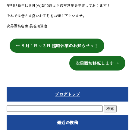
o
年明け新年は５日(火)朝10時より通常営業を予定しております！
ok
それでは皆さま良いお正月をお迎え下さいませ。
次男画坊店主 長谷川達也
←
９月１日～３日 臨時休業のお知らせッ！
次男画坊移転します
→
ブログトップ
最近の投稿