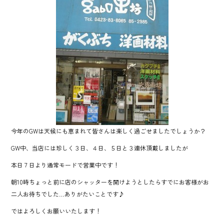
o
ok
今年のGWは天候にも恵まれて皆さんは楽しく過ごせましたでしょうか？
GW中、当店には珍しく３日、４日、５日と３連休頂戴しましたが
本日７日より通常モードで営業中です！
朝10時ちょっと前に店のシャッターを開けようとしたらすでにお客様がお
二人お待ちでした…ありがたいことです♪
ではよろしくお願いいたします！