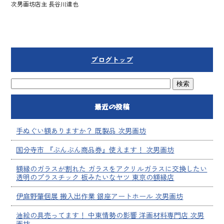
次男画坊店主 長谷川達也
ブログトップ
最近の投稿
手ぬぐい額ありますか？ 既製品 次男画坊
国分寺市 『ぶんぶん商品券』使えます！ 次男画坊
額縁のガラスが割れた ガラスをアクリルガラスに交換したい
透明のプラスチック 板みたいなヤツ 東京の額縁店
伊庭野肇個展 搬入出作業 銀座アートホール 次男画坊
油絵の具売ってます！ 中東情勢の影響 洋画材料専門店 次男
画坊