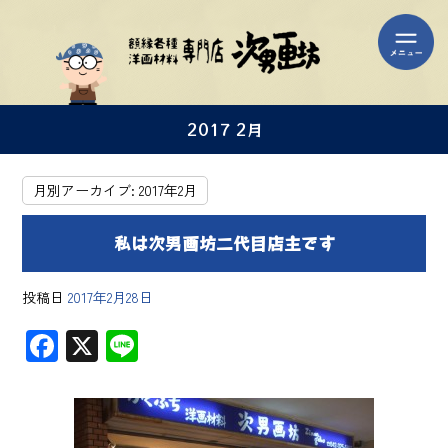
2017 2月
月別アーカイブ:
2017年2月
私は次男画坊二代目店主です
投稿日
2017年2月28日
F
X
Li
ac
ne
e
b