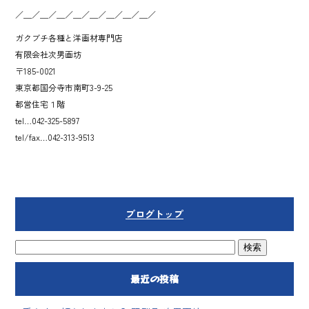
／＿／＿／＿／＿／＿／＿／＿／＿／
ガクブチ各種と洋画材専門店
有限会社次男画坊
〒185-0021
東京都国分寺市南町3-9-25
都営住宅１階
tel…042-325-5897
tel/fax…042-313-9513
ブログトップ
最近の投稿