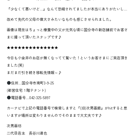
『少なくて悪いけど…』なんて恐縮されてましたが本当にありがたいし…
改めて先代の父母の偉大さみたいなものも感じさせられました。
画像は現在はちょっと療養中の父が元気な頃に国分寺の新店舗前でお客さ
まに撮って頂いたスナップです♪
★★★★★★★★★★★★★★
今日も小金井のお店が無くなってて驚いた！というお客さまにご来店頂き
ました(笑)
まだまだ引き続き移転先情報～♪
住所…国分寺市南町3-9-25
(都営住宅１階テナント)
電話番号…042-325-5897
カーナビで上記の電話番号で検索しますと『(旧)次男画廊』がhitすると思
いますが場所は変わりませんのでそのままで大丈夫です♪
次男画坊
二代目店主 長谷川達也