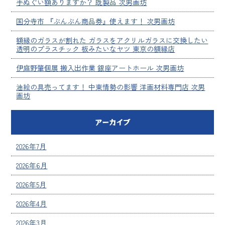
手ぬぐい額ありますか？ 既製品 次男画坊
国分寺市 『ぶんぶん商品券』使えます！ 次男画坊
額縁のガラスが割れた ガラスをアクリルガラスに交換したい
透明のプラスチック 板みたいなヤツ 東京の額縁店
伊庭野肇個展 搬入出作業 銀座アートホール 次男画坊
油絵の具売ってます！ 中東情勢の影響 洋画材料専門店 次男
画坊
アーカイブ
2026年7月
2026年6月
2026年5月
2026年4月
2026年3月