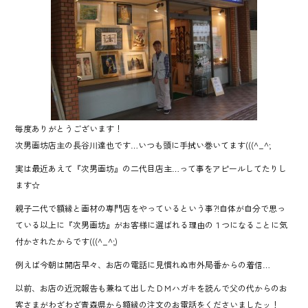
o
ok
毎度ありがとうございます！
次男画坊店主の長谷川達也です…いつも頭に手拭い巻いてます(((^_^;
実は最近あえて『次男画坊』の二代目店主…って事をアピールしてたりし
ます☆
親子二代で額縁と画材の専門店をやっているという事?!自体が自分で思っ
ている以上に『次男画坊』がお客様に選ばれる理由の１つになることに気
付かされたからです(((^_^;)
例えば今朝は開店早々、お店の電話に見慣れぬ市外局番からの着信…
以前、お店の近況報告も兼ねて出したＤＭハガキを読んで父の代からのお
客さまがわざわざ青森県から額縁の注文のお電話をくださいましたッ！