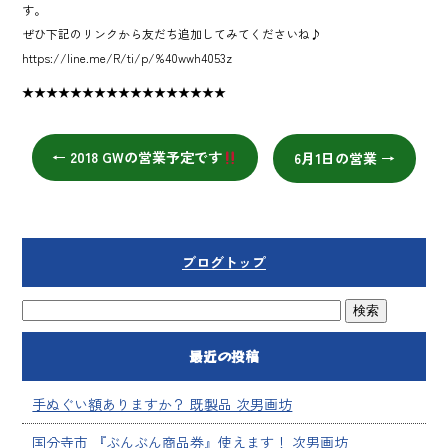
す。
ぜひ下記のリンクから友だち追加してみてくださいね♪
https://line.me/R/ti/p/%40wwh4053z
★★★★★★★★★★★★★★★★★
←
2018 GWの営業予定です
6月1日の営業
→
ブログトップ
最近の投稿
手ぬぐい額ありますか？ 既製品 次男画坊
国分寺市 『ぶんぶん商品券』使えます！ 次男画坊