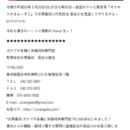
今度の平成30年５月20日(日)夕方６時30分～放送のテレビ東京系『モヤモ
ヤさまぁ～ず２』で次男画坊二代目店主 長谷川を見返してやりますよ～
d=(^o^)=b
今日も貴方のハートに情熱の frame をッ！
★★★★★★★★★★★★★★★★★
ガクブチ各種と洋画材料専門店
有限会社次男画坊 長谷川達也
〒185-0021
東京都国分寺市南町3-9-25 都営住宅１階
ＴＥＬ 042-325-5897
ＦＡＸ 042-313-9513
携帯 070-6553-5652
E-mail…zinangabo@gmail.com
お店ＨＰ…http://zinangabo.com/
“次男画坊 ガクブチ各種と洋画材料専門店”のLINE＠はじめました！
貴方からの額縁・画材に関する質問に直接店主の長谷川がお答え致しま