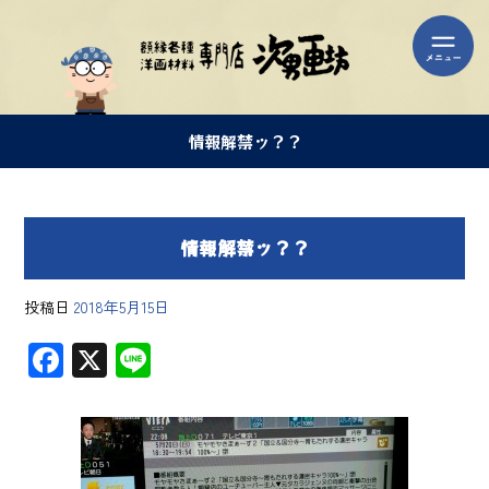
情報解禁ッ？？
情報解禁ッ？？
投稿日
2018年5月15日
F
X
Li
ac
ne
e
b