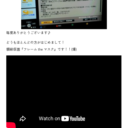
o
ok
毎度ありがとうございます♪
どうもほとんどの方がはじめまして！
額縁仮面『フレーム the マスク』です！！(爆)